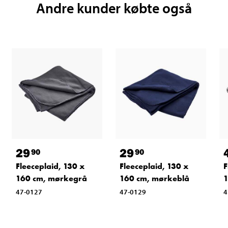
Andre kunder købte også
29
29
90
90
Fleeceplaid, 130 x
Fleeceplaid, 130 x
F
160 cm, mørkegrå
160 cm, mørkeblå
1
47-0127
47-0129
4