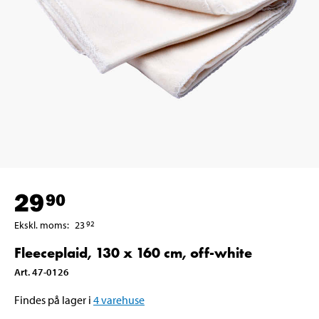
29
90
Ekskl. moms
:
23
92
Fleeceplaid, 130 x 160 cm, off-white
Art
.
47-0126
Findes på lager i
4
varehuse