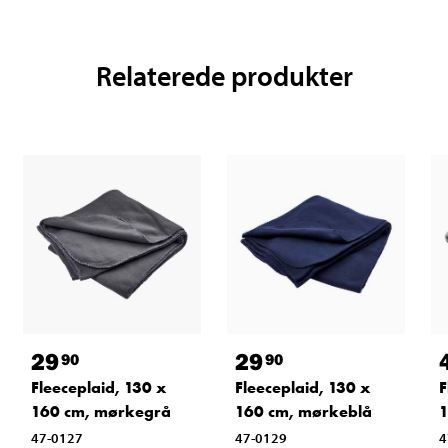
Relaterede produkter
29
29
90
90
Fleeceplaid, 130 x
Fleeceplaid, 130 x
F
160 cm, mørkegrå
160 cm, mørkeblå
1
47-0127
47-0129
4