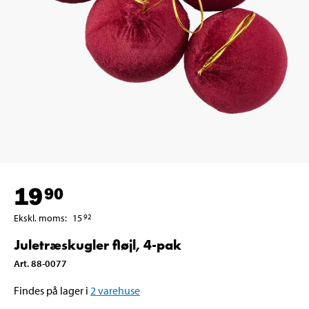
19
90
Ekskl. moms
:
15
92
Juletræskugler fløjl, 4-pak
Art
.
88-0077
Findes på lager i
2
varehuse