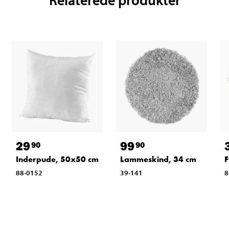
29
99
90
90
Inderpude, 50x50 cm
Lammeskind, 34 cm
F
88-0152
39-141
8