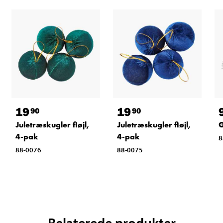
19
19
90
90
Juletræskugler fløjl,
Juletræskugler fløjl,
G
4-pak
4-pak
8
88-0076
88-0075
Relaterede produkter