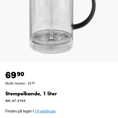
69
90
Ekskl. moms
:
55
92
Stempelkande, 1 liter
Art
.
47-3103
Findes på lager i
19
varehuse