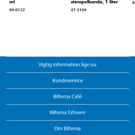
ml
stempelkande, 1 liter
8
84-0122
47-3104
Vigtig information lige nu
Kundeservice
Biltema Café
Biltema Erhverv
Om Biltema