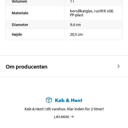
Volumen
1 l
borsilikatglas, rustfrit stål,
Materiale
PP-plast
Diameter
9,4 cm
Højde
20,5 cm
Om producenten
Køb & Hent
Køb & Hent i dit varehus. Klar inden for 2 timer!
LÆS MERE