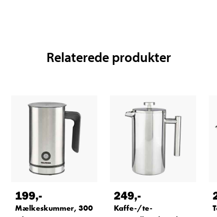
Relaterede produkter
199
,-
249
,-
Mælkeskummer, 300
Kaffe-/te-
T