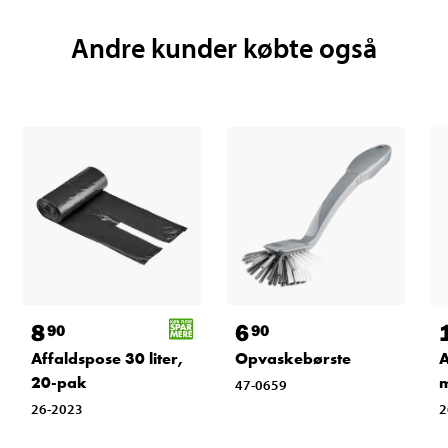
Andre kunder købte også
8
6
90
90
Affaldspose 30 liter,
Opvaskebørste
A
20-pak
m
47-0659
26-2023
2