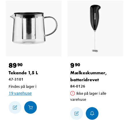
89
9
90
90
Tekande 1,5 L
Mælkeskummer,
47-3101
batteridrevet
84-0126
Findes på lager i
19
varehuse
Ikke på lager i alle
varehuse