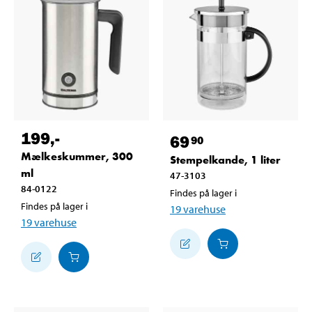
199
,-
69
90
Mælkeskummer, 300
Stempelkande, 1 liter
ml
47-3103
84-0122
Findes på lager i
Findes på lager i
19
varehuse
19
varehuse