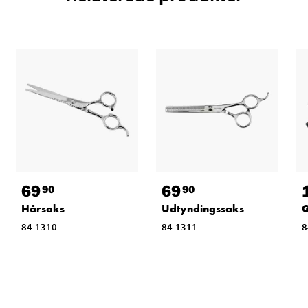
69
69
90
90
Hårsaks
Udtyndingssaks
G
84-1310
84-1311
8