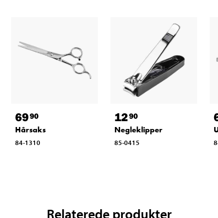
69
12
90
90
Hårsaks
Negleklipper
U
84-1310
85-0415
8
Relaterede produkter