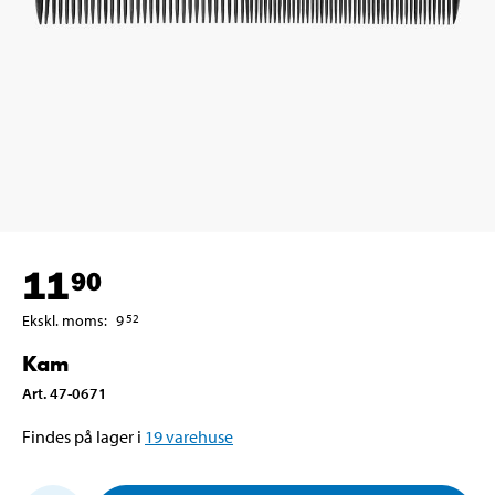
11
90
Ekskl. moms
:
9
52
Kam
Art
.
47-0671
Findes på lager i
19
varehuse