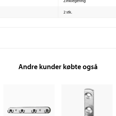
Zinklegering
2 stk.
Andre kunder købte også