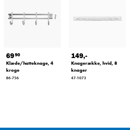
69
149
,-
90
Klæde/hatteknage, 4
Knagerække, hvid, 8
kroge
knager
86-756
47-1073