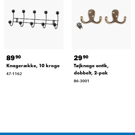
89
29
90
90
Knagerække, 10 kroge
Tøjknage antik,
dobbelt, 2-pak
47-1162
86-3001