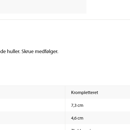
e huller. Skrue medfølger.
Krompletteret
7,3 cm
4,6 cm