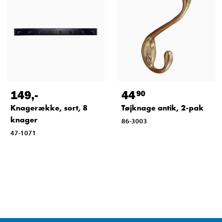
149
,-
44
90
Knagerække, sort, 8
Tøjknage antik, 2-pak
knager
86-3003
47-1071