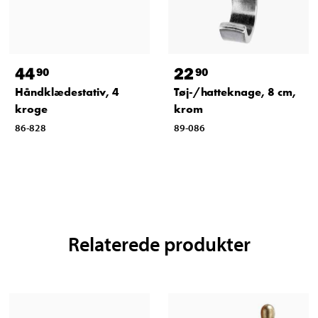
44
22
90
90
Håndklædestativ, 4
Tøj-/hatteknage, 8 cm,
kroge
krom
86-828
89-086
Relaterede produkter