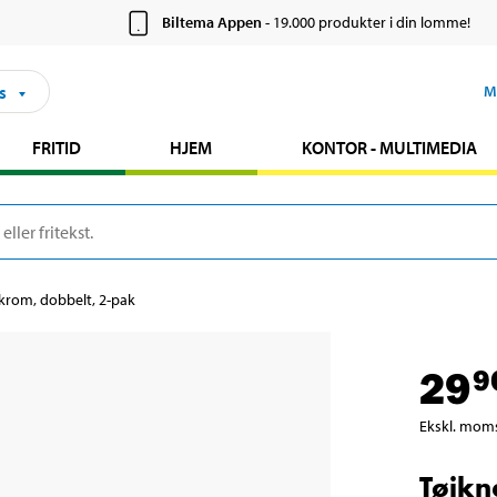
Biltema Appen
- 19.000 produkter i din lomme!
s
M
FRITID
HJEM
KONTOR - MULTIMEDIA
krom, dobbelt, 2-pak
29
9
Ekskl. mom
Tøjkn