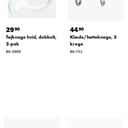
29
44
90
90
Tøjknage hvid, dobbelt,
Klæde/hatteknage, 2
2-pak
kroge
86-3000
86-752