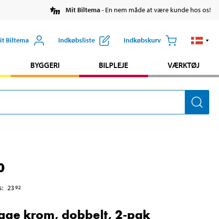
Mit Biltema
- En nem måde at være kunde hos os!
it Biltema
Indkøbsliste
Indkøbskurv
BYGGERI
BILPLEJE
VÆRKTØJ
0
s
:
23
92
age krom, dobbelt, 2-pak