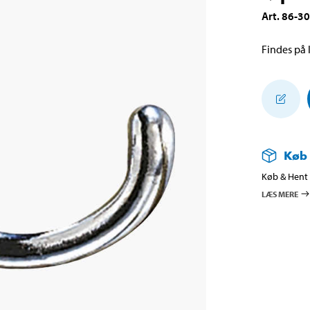
Art
.
86-3
Findes på l
Køb
Køb & Hent i
LÆS MERE