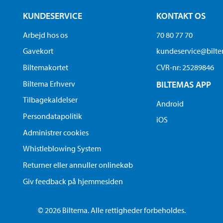
KUNDESERVICE
KONTAKT OS
Arbejd hos os
70 80 77 70
Gavekort
kundeservice@bilt
Biltemakortet
CVR-nr: 25289846
Biltema Erhverv
BILTEMAS APP
Tilbagekaldelser
Android
Persondatapolitik
iOS
Administrer cookies
Whistleblowing System
Returner eller annuller onlinekøb
Giv feedback på hjemmesiden
© 2026 Biltema. Alle rettigheder forbeholdes.