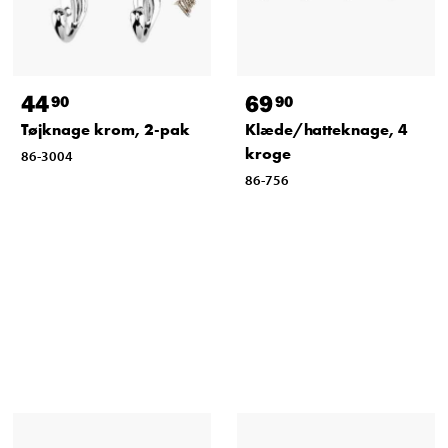
44
69
90
90
Tøjknage krom, 2-pak
Klæde/hatteknage, 4
kroge
86-3004
86-756