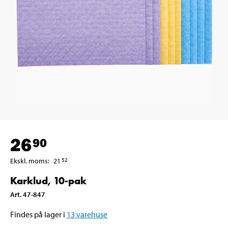
26
90
Ekskl. moms
:
21
52
Karklud, 10-pak
Art
.
47-847
Findes på lager i
13
varehuse