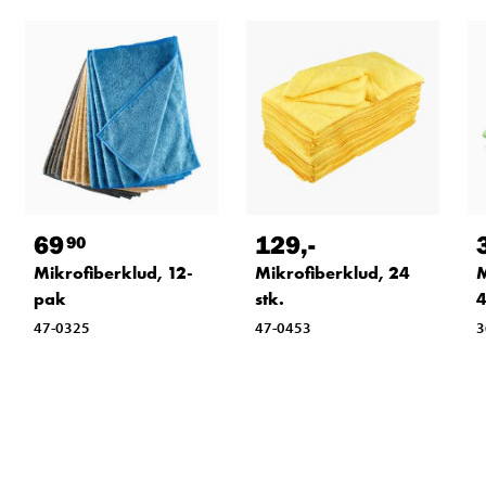
69
129
,-
90
Mikrofiberklud, 12-
Mikrofiberklud, 24
M
pak
stk.
4
47-0325
47-0453
3