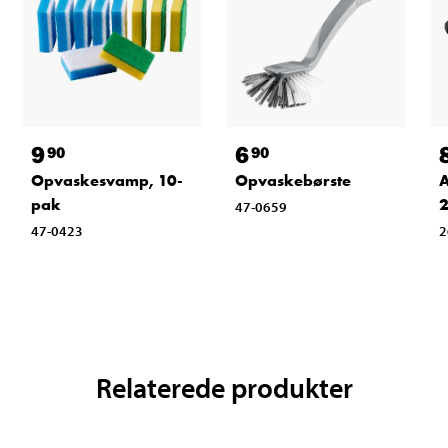
9
6
90
90
Opvaskesvamp, 10-
Opvaskebørste
A
pak
47-0659
47-0423
2
Relaterede produkter