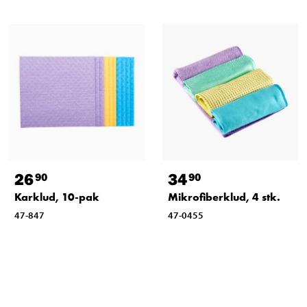
26
34
90
90
Karklud, 10-pak
Mikrofiberklud, 4 stk.
47-847
47-0455