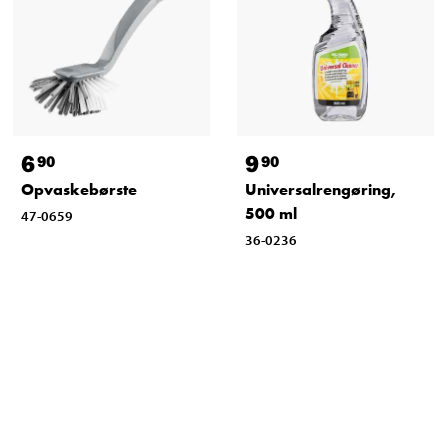
6
9
90
90
Opvaskebørste
Universalrengøring,
500 ml
47-0659
36-0236