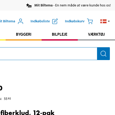
Mit Biltema
- En nem måde at være kunde hos os!
it Biltema
Indkøbsliste
Indkøbskurv
BYGGERI
BILPLEJE
VÆRKTØJ
0
s
:
55
92
fiberklud, 12-pak