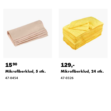
15
129
,-
90
Mikrofiberklud, 5 stk.
Mikrofiberklud, 24 stk.
47-0454
47-0326