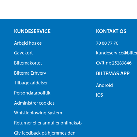
KUNDESERVICE
KONTAKT OS
Arbejd hos os
70 80 77 70
Gavekort
kundeservice@bilt
Biltemakortet
CVR-nr: 25289846
Biltema Erhverv
BILTEMAS APP
Tilbagekaldelser
Android
Persondatapolitik
iOS
Administrer cookies
Whistleblowing System
Returner eller annuller onlinekøb
Giv feedback på hjemmesiden