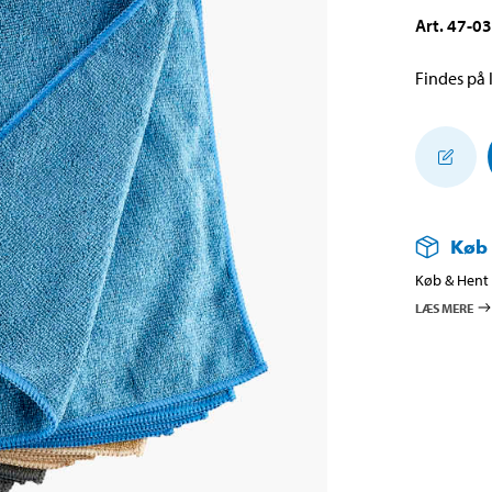
Art
.
47-0
Findes på l
Køb
Køb & Hent i
LÆS MERE