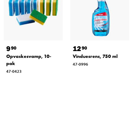
9
12
90
90
Opvaskesvamp, 10-
Vinduesrens, 750 ml
pak
47-0996
47-0423