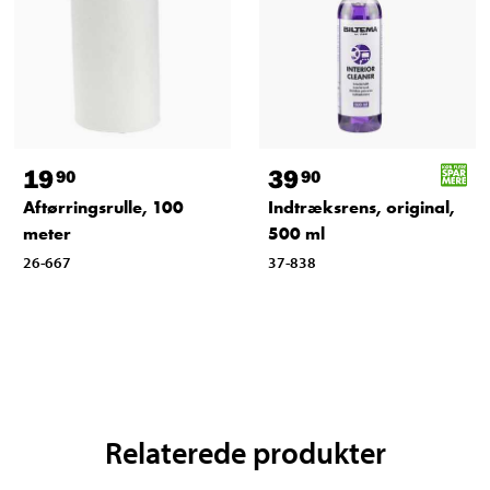
19
39
90
90
Aftørringsrulle, 100
Indtræksrens, original,
meter
500 ml
26-667
37-838
Relaterede produkter