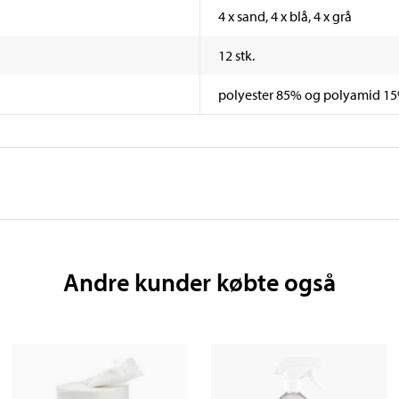
4 x sand, 4 x blå, 4 x grå
12 stk.
polyester 85% og polyamid 1
Andre kunder købte også