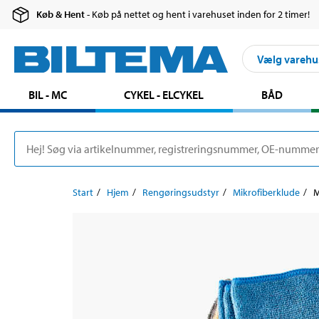
Køb & Hent
- Køb på nettet og hent i varehuset inden for 2 timer!
Vælg varehu
BIL - MC
CYKEL - ELCYKEL
BÅD
Start
Hjem
Rengøringsudstyr
Mikrofiberklude
M