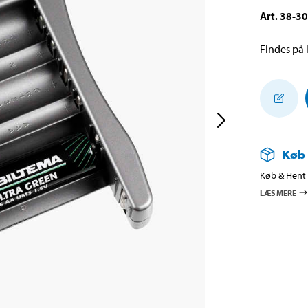
Art
.
38-3
Findes på l
Køb
Køb & Hent i
LÆS MERE