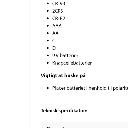
CR-V3
2CR5
CR-P2
AAA
AA
C
D
9 V batterier
Knapcellebatterier
Vigtigt at huske på
Placer batteriet i henhold til pola
Teknisk specifikation