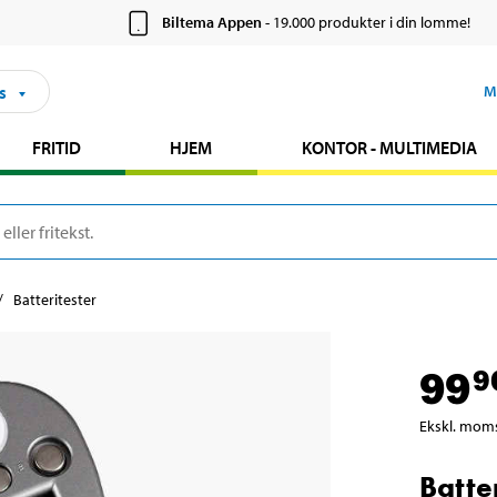
Biltema Appen
- 19.000 produkter i din lomme!
s
M
FRITID
HJEM
KONTOR - MULTIMEDIA
Batteritester
99
9
Ekskl. mom
Batte