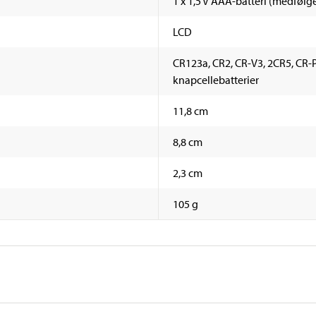
1 x 1,5 V AAA-batteri (medfølge
LCD
CR123a, CR2, CR-V3, 2CR5, CR-P2
knapcellebatterier
11,8 cm
8,8 cm
2,3 cm
105 g