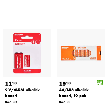
11
19
90
90
9 V/6LR61 alkalisk
AA/LR6 alkalisk
batteri
batteri, 10-pak
84-1391
84-1383