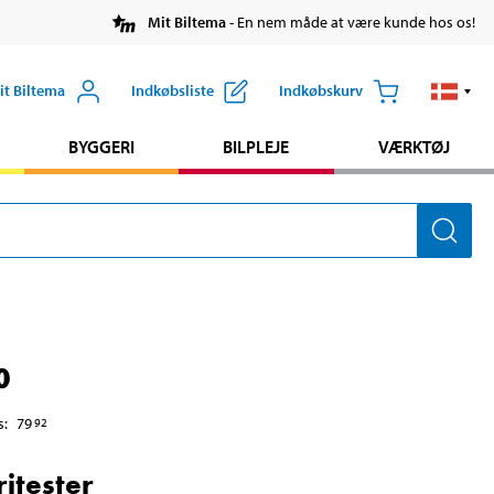
Mit Biltema
- En nem måde at være kunde hos os!
it Biltema
Indkøbsliste
Indkøbskurv
BYGGERI
BILPLEJE
VÆRKTØJ
0
s
:
79
92
ritester