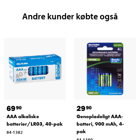
Andre kunder købte også
69
29
90
90
AAA alkaliske
Genopladeligt AAA-
batterier/LR03, 40-pak
batteri, 900 mAh, 4-
pak
84-1382
84-1389