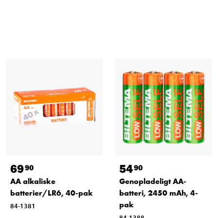
69
54
90
90
AA alkaliske
Genopladeligt AA-
batterier/LR6, 40-pak
batteri, 2450 mAh, 4-
pak
84-1381
84-1388