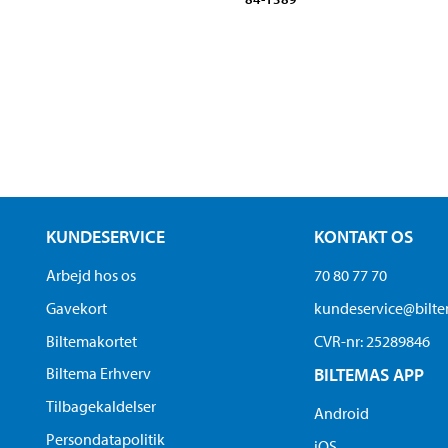
KUNDESERVICE
KONTAKT OS
Arbejd hos os
70 80 77 70
Gavekort
kundeservice@bilt
Biltemakortet
CVR-nr: 25289846
Biltema Erhverv
BILTEMAS APP
Tilbagekaldelser
Android
Persondatapolitik
iOS