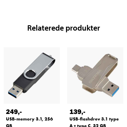
Relaterede produkter
249
,-
139
,-
USB-memory 3.1, 256
USB-flashdrev 3.1 type
GB
A + type C, 32 GB