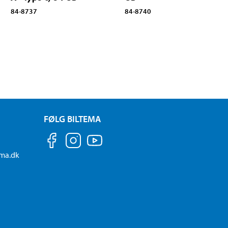
84-8737
84-8740
FØLG BILTEMA
ema.dk