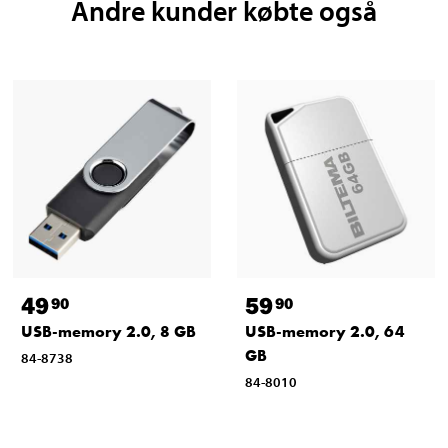
Andre kunder købte også
49
59
90
90
USB-memory 2.0, 8 GB
USB-memory 2.0, 64
GB
84-8738
84-8010