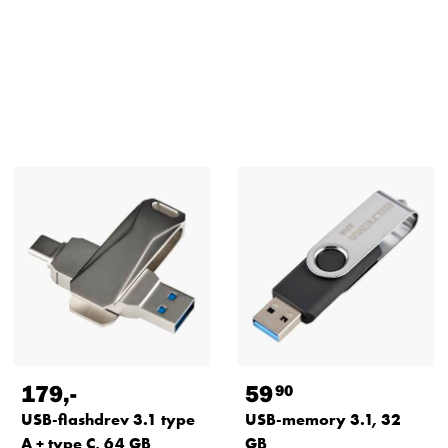
179
,-
59
90
USB-flashdrev 3.1 type
USB-memory 3.1, 32
A + type C, 64 GB
GB