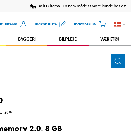
Mit Biltema
- En nem måde at være kunde hos os!
it Biltema
Indkøbsliste
Indkøbskurv
BYGGERI
BILPLEJE
VÆRKTØJ
0
s
:
39
92
memory 2.0, 8 GB