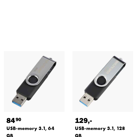
84
129
,-
90
USB-memory 3.1, 64
USB-memory 3.1, 128
GB
GB