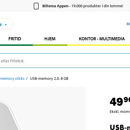
Biltema Appen
- 19.000 produkter i din lomme!
s
M
FRITID
HJEM
KONTOR - MULTIMEDIA
memory sticks
USB-memory 2.0, 8 GB
49
9
Ekskl. mom
USB-