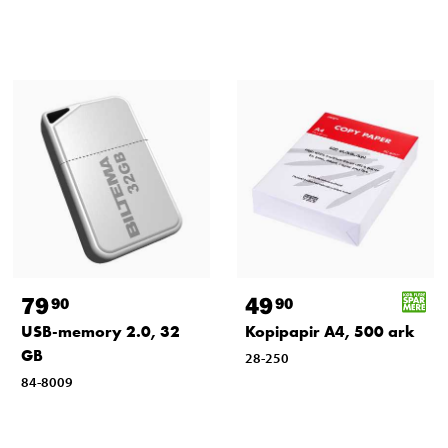
79
49
90
90
USB-memory 2.0, 32
Kopipapir A4, 500 ark
GB
28-250
84-8009