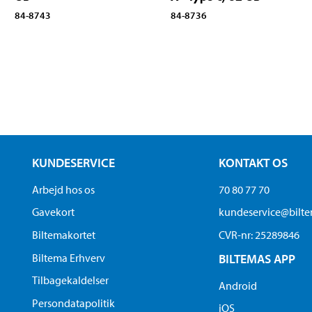
84-8743
84-8736
KUNDESERVICE
KONTAKT OS
Arbejd hos os
70 80 77 70
Gavekort
kundeservice@bilt
Biltemakortet
CVR-nr: 25289846
Biltema Erhverv
BILTEMAS APP
Tilbagekaldelser
Android
Persondatapolitik
iOS