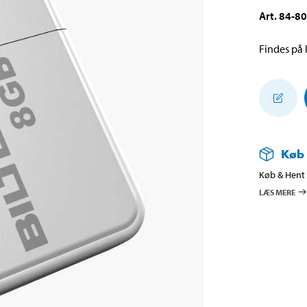
Art
.
84-8
Findes på l
Køb
Køb & Hent i
LÆS MERE