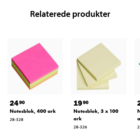
Relaterede produkter
24
19
90
90
Notesblok, 400 ark
Notesblok, 3 x 100
N
ark
a
28-328
28-326
2