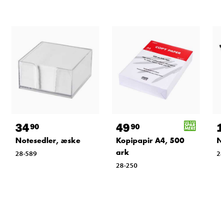
34
49
90
90
Notesedler, æske
Kopipapir A4, 500
N
ark
28-589
2
28-250