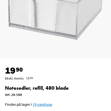
19
90
Ekskl. moms
:
15
92
Notesedler, refill, 480 blade
Art
.
28-588
Findes på lager i
19
varehuse