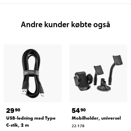
Andre kunder købte også
29
54
90
90
USB-ledning med Type
Mobilholder, universel
C-stik, 2 m
22-178