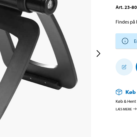
Art
.
23-8
Findes på l
E
Køb
Køb & Hent i
LÆS MERE