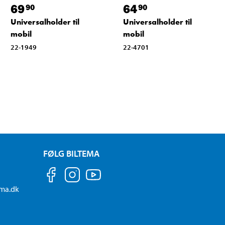
69
64
90
90
Universalholder til
Universalholder til
mobil
mobil
22-1949
22-4701
FØLG BILTEMA
ema.dk