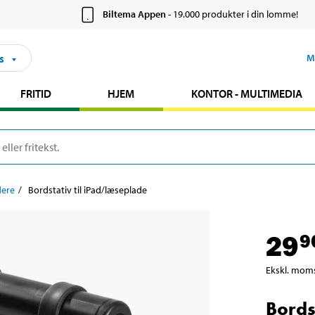
Biltema Appen
- 19.000 produkter i din lomme!
s
M
FRITID
HJEM
KONTOR - MULTIMEDIA
dere
Bordstativ til iPad/læseplade
29
9
Ekskl. mom
Bords