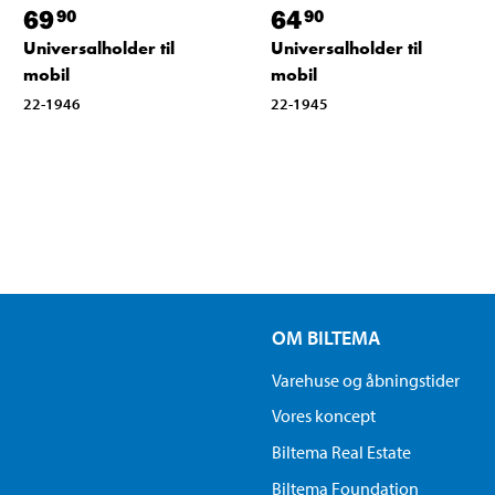
69
64
90
90
Universalholder til
Universalholder til
mobil
mobil
22-1946
22-1945
OM BILTEMA
Varehuse og åbningstider
Vores koncept
Biltema Real Estate
Biltema Foundation