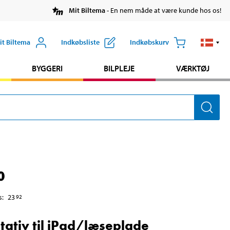
Mit Biltema
- En nem måde at være kunde hos os!
it Biltema
Indkøbsliste
Indkøbskurv
BYGGERI
BILPLEJE
VÆRKTØJ
0
s
:
23
92
tativ til iPad/læseplade