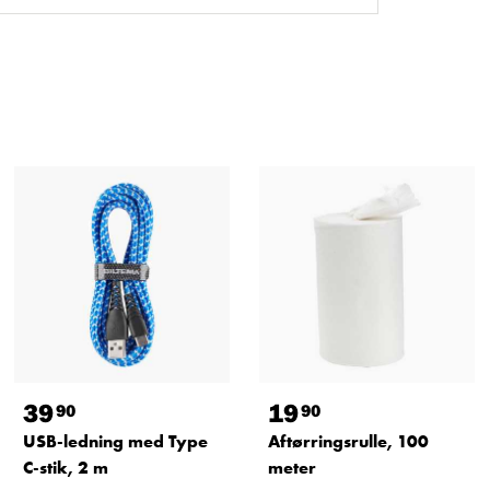
39
19
90
90
USB-ledning med Type
Aftørringsrulle, 100
C-stik, 2 m
meter