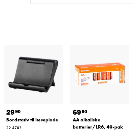
29
69
90
90
Bordstativ til læseplade
AA alkaliske
batterier/LR6, 40-pak
22-4703