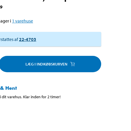
09
ager i
1
varehuse
rstattes af
22-4703
LÆG I INDKØBSKURVEN
 & Hent
 dit varehus. Klar inden for 2 timer!