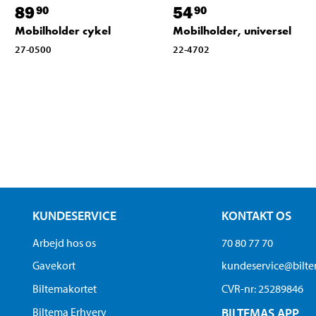
89
54
90
90
Mobilholder cykel
Mobilholder, universel
27-0500
22-4702
KUNDESERVICE
KONTAKT OS
Arbejd hos os
70 80 77 70
Gavekort
kundeservice@bilt
Biltemakortet
CVR-nr: 25289846
Biltema Erhverv
BILTEMAS APP