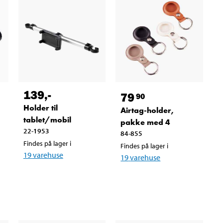
139
,-
79
90
Holder til
Airtag-holder,
tablet/mobil
pakke med 4
22-1953
84-855
Findes på lager i
Findes på lager i
19
varehuse
19
varehuse