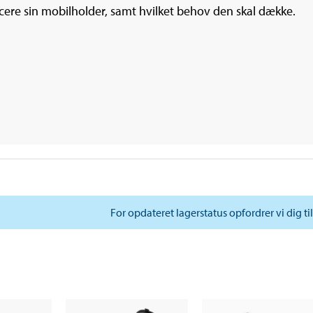
ere sin mobilholder, samt hvilket behov den skal dække.
For opdateret lagerstatus opfordrer vi dig ti