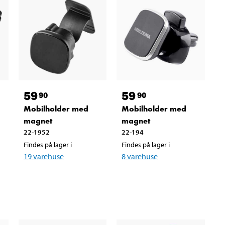
59
59
90
90
Mobilholder med
Mobilholder med
magnet
magnet
22-1952
22-194
Findes på lager i
Findes på lager i
19
varehuse
8
varehuse