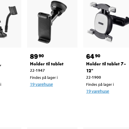
89
64
90
90
,
Holder til tablet
Holder til tablet 7–
22-1947
12"
22-1900
Findes på lager i
19
varehuse
i
Findes på lager i
19
varehuse