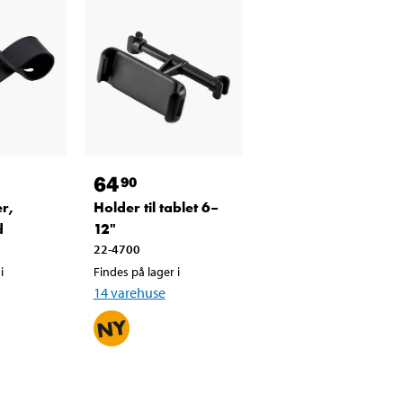
64
90
r,
Holder til tablet 6–
d
12"
22-4700
i
Findes på lager i
14
varehuse