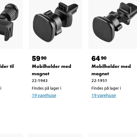
59
64
90
90
der til
Mobilholder med
Mobilholder med
magnet
magnet
22-1943
22-1951
i
Findes på lager i
Findes på lager i
19
varehuse
19
varehuse