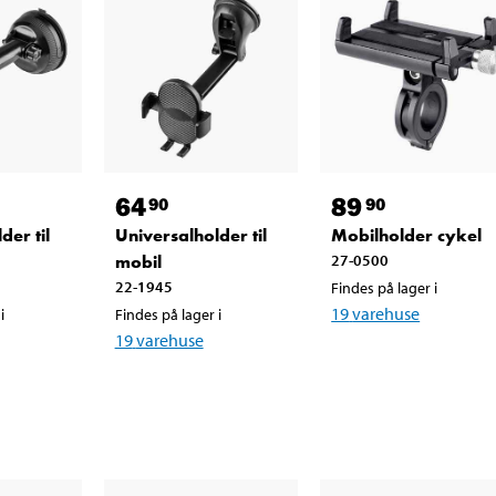
64
89
90
90
der til
Universalholder til
Mobilholder cykel
mobil
27-0500
22-1945
Findes på lager i
19
varehuse
i
Findes på lager i
19
varehuse