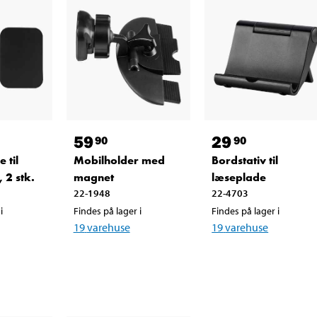
59
29
90
90
 til
Mobilholder med
Bordstativ til
 2 stk.
magnet
læseplade
22-1948
22-4703
i
Findes på lager i
Findes på lager i
19
varehuse
19
varehuse