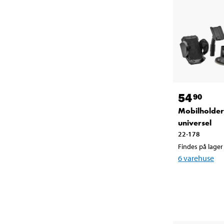
54
90
Mobilholder
universel
22-178
Findes på lager 
6
varehuse