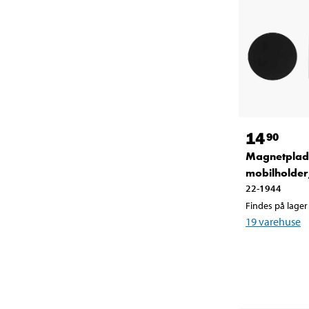
14
90
Magnetplade
mobilholder,
22-1944
Findes på lager 
19
varehuse