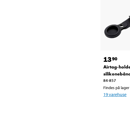
13
90
Airtag-holde
silikonebån
84-857
Findes på lager 
19
varehuse