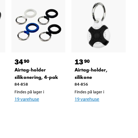
34
13
90
90
Airtag-holder
Airtag-holder,
silikonering, 4-pak
silikone
84-858
84-856
Findes på lager i
Findes på lager i
19
varehuse
19
varehuse