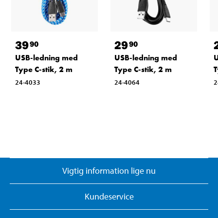
39
29
90
90
USB-ledning med
USB-ledning med
U
Type C-stik, 2 m
Type C-stik, 2 m
T
24-4033
24-4064
2
Vigtig information lige nu
Kundeservice