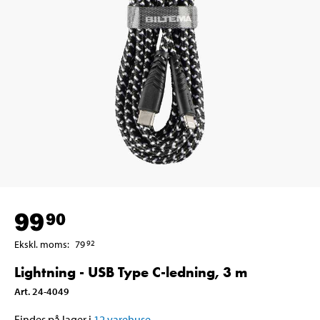
99
90
Ekskl. moms
:
79
92
Lightning - USB Type C-ledning, 3 m
Art
.
24-4049
Findes på lager i
12
varehuse