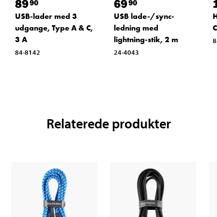
89
69
90
90
USB-lader med 3
USB lade-/sync-
H
udgange, Type A & C,
ledning med
C
3 A
lightning-stik, 2 m
8
84-8142
24-4043
Relaterede produkter