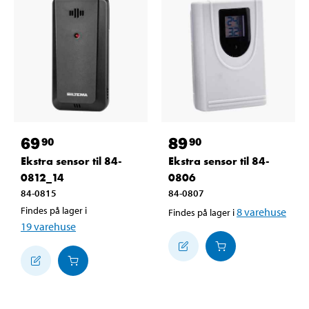
69
89
90
90
Ekstra sensor til 84-
Ekstra sensor til 84-
0812_14
0806
84-0815
84-0807
Findes på lager i
8
varehuse
Findes på lager i
19
varehuse