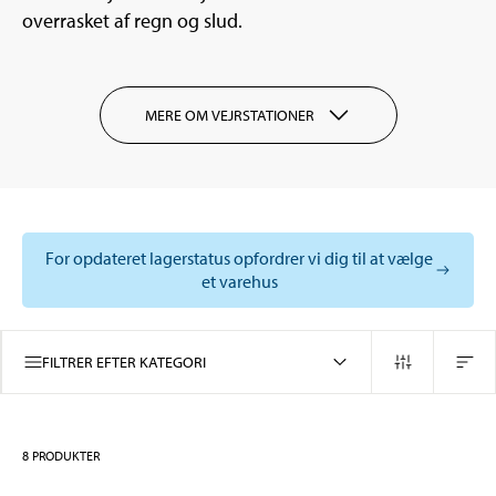
overrasket af regn og slud.
MERE OM VEJRSTATIONER
For opdateret lagerstatus opfordrer vi dig til at vælge
et varehus
FILTRER EFTER KATEGORI
8
PRODUKTER