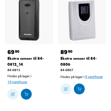
69
89
90
90
Ekstra sensor til 84-
Ekstra sensor til 84-
0812_14
0806
84-0815
84-0807
Findes på lager i
9
varehuse
Findes på lager i
19
varehuse