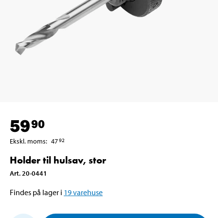
59
90
Ekskl. moms
:
47
92
Holder til hulsav, stor
Art
.
20-0441
Findes på lager i
19
varehuse