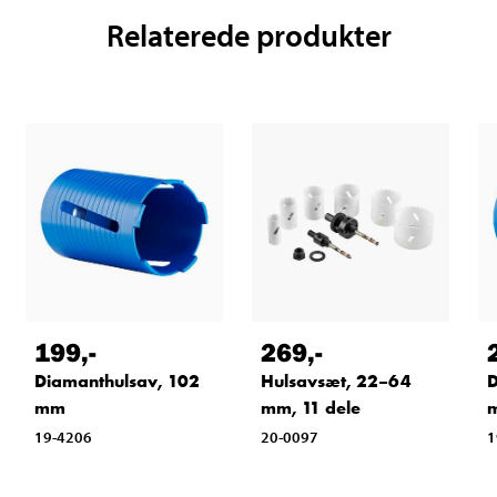
Relaterede produkter
199
,-
269
,-
Diamanthulsav, 102
Hulsavsæt, 22–64
D
mm
mm, 11 dele
19-4206
20-0097
1