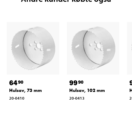
64
99
90
90
Hulsav, 73 mm
Hulsav, 102 mm
H
20-0410
20-0413
2