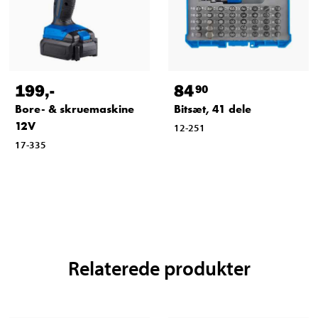
199
,-
84
90
Bore- & skruemaskine
Bitsæt, 41 dele
12V
12-251
17-335
Relaterede produkter