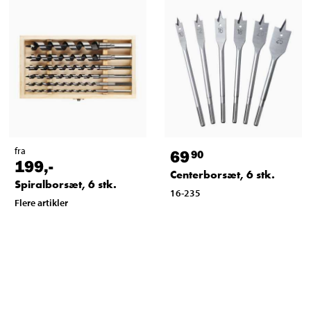
fra
69
90
199
,-
Centerborsæt, 6 stk.
Spiralborsæt, 6 stk.
16-235
Flere artikler