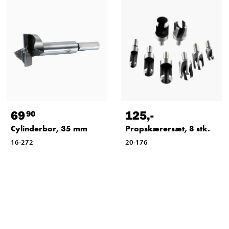
69
125
,-
90
Cylinderbor, 35 mm
Propskærersæt, 8 stk.
16-272
20-176