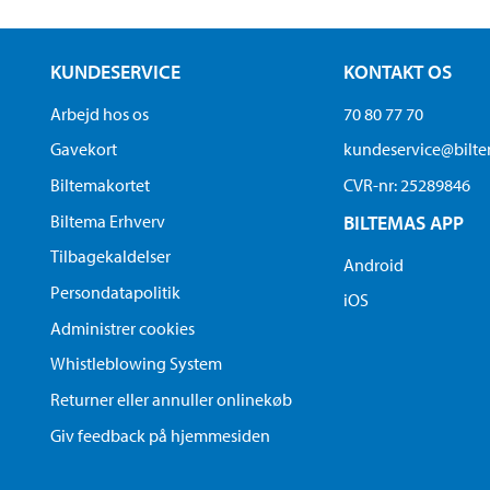
KUNDESERVICE
KONTAKT OS
Arbejd hos os
70 80 77 70
Gavekort
kundeservice@bilt
Biltemakortet
CVR-nr: 25289846
Biltema Erhverv
BILTEMAS APP
Tilbagekaldelser
Android
Persondatapolitik
iOS
Administrer cookies
Whistleblowing System
Returner eller annuller onlinekøb
Giv feedback på hjemmesiden