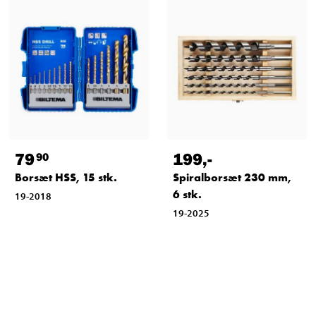
79
199
,-
90
Borsæt HSS, 15 stk.
Spiralborsæt 230 mm,
6 stk.
19-2018
19-2025