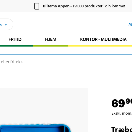
Biltema Appen
- 19.000 produkter i din lomme!
s
M
FRITID
HJEM
KONTOR - MULTIMEDIA
69
9
Ekskl. mom
Træbo