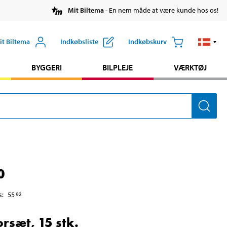
Mit Biltema
- En nem måde at være kunde hos os!
it Biltema
Indkøbsliste
Indkøbskurv
BYGGERI
BILPLEJE
VÆRKTØJ
0
s
:
55
92
rsæt, 15 stk.