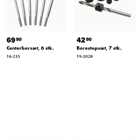
69
42
90
90
Centerborsæt, 6 stk.
Borestopsæt, 7 stk.
16-235
19-2028