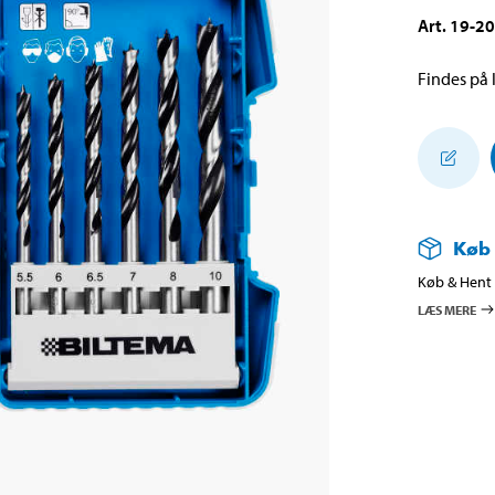
Art
.
19-2
Findes på l
Køb
Køb & Hent i
LÆS MERE