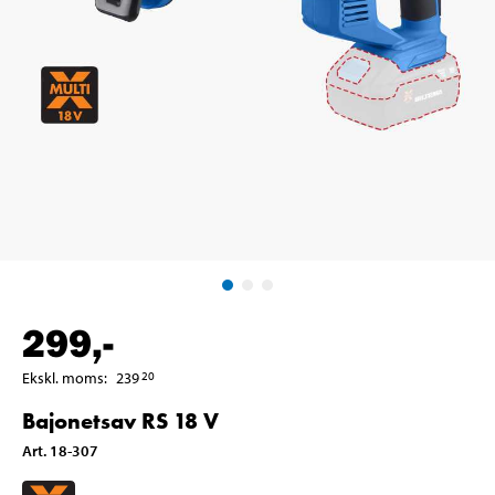
299
,-
Ekskl. moms
:
239
20
Bajonetsav RS 18 V
Art
.
18-307