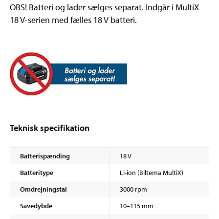
OBS! Batteri og lader sælges separat. Indgår i MultiX
18 V-serien med fælles 18 V batteri.
Teknisk specifikation
Batterispænding
18 V
Batteritype
Li-ion (Biltema MultiX)
Omdrejningstal
3000 rpm
Savedybde
10–115 mm