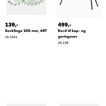
139
,-
499
,-
Savklinge 250 mm, 60T
Bord til kap- og
geringssav
16-2503
20-228