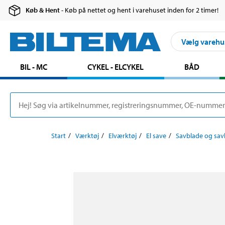
Køb & Hent
- Køb på nettet og hent i varehuset inden for 2 timer!
Vælg varehu
BIL - MC
CYKEL - ELCYKEL
BÅD
Start
Værktøj
Elværktøj
El save
Savblade og sav