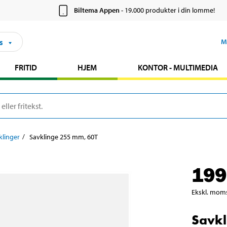
Biltema Appen
- 19.000 produkter i din lomme!
s
M
FRITID
HJEM
KONTOR - MULTIMEDIA
klinger
Savklinge 255 mm, 60T
199
Ekskl. mom
Savkl