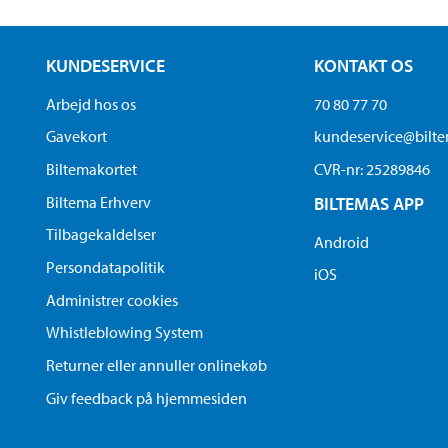
KUNDESERVICE
KONTAKT OS
Arbejd hos os
70 80 77 70
Gavekort
kundeservice@bilt
Biltemakortet
CVR-nr: 25289846
Biltema Erhverv
BILTEMAS APP
Tilbagekaldelser
Android
Persondatapolitik
iOS
Administrer cookies
Whistleblowing System
Returner eller annuller onlinekøb
Giv feedback på hjemmesiden