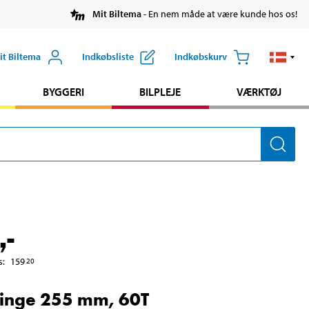
Mit Biltema
- En nem måde at være kunde hos os!
it Biltema
Indkøbsliste
Indkøbskurv
BYGGERI
BILPLEJE
VÆRKTØJ
,-
s
:
159
20
inge 255 mm, 60T