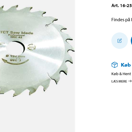
Art
.
16-2
Findes på l
Køb
Køb & Hent i
LÆS MERE