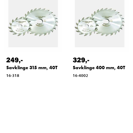
249
,-
329
,-
Savklinge 315 mm, 40T
Savklinge 400 mm, 40T
16-318
16-4002