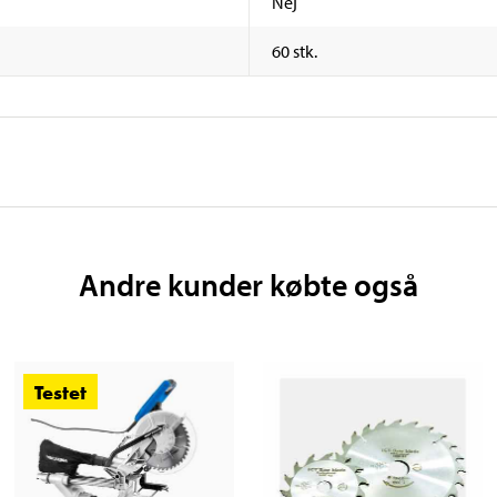
Nej
60 stk.
Andre kunder købte også
Testet