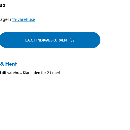
552
ager i
19
varehuse
LÆG I INDKØBSKURVEN
 & Hent
 dit varehus. Klar inden for 2 timer!