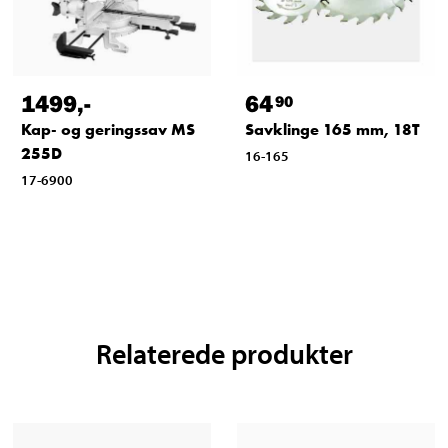
1499
,-
64
90
Kap- og geringssav MS
Savklinge 165 mm, 18T
255D
16-165
17-6900
Relaterede produkter