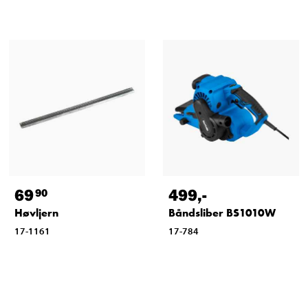
69
499
,-
90
Høvljern
Båndsliber BS1010W
17-1161
17-784