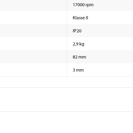
17000 rpm
Klasse II
IP20
2,9 kg
82 mm
3 mm