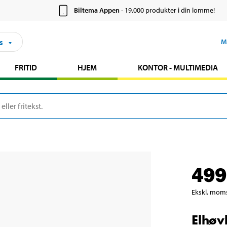
Biltema Appen
- 19.000 produkter i din lomme!
s
M
FRITID
HJEM
KONTOR - MULTIMEDIA
499
Ekskl. mom
Elhøv