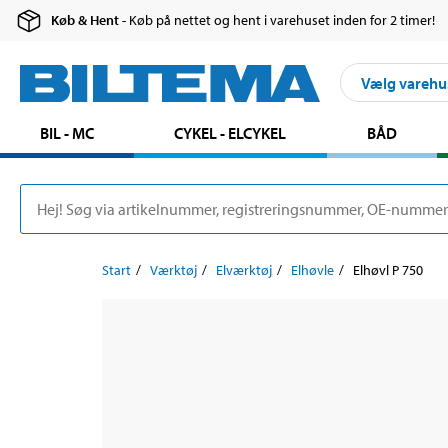
Køb & Hent
- Køb på nettet og hent i varehuset inden for 2 timer!
Vælg varehu
BIL - MC
CYKEL - ELCYKEL
BÅD
Start
Værktøj
Elværktøj
Elhøvle
Elhøvl P 750