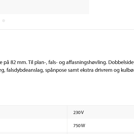
å 82 mm. Til plan-, fals- og affasningshøvling. Dobbelsidet
læg, falsdybdeanslag, spånpose samt ekstra drivrem og kulbø
230 V
750 W