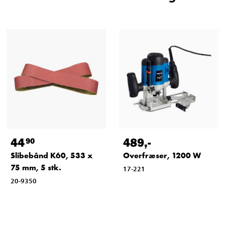
44
489
,-
90
Slibebånd K60, 533 x
Overfræser, 1200 W
75 mm, 5 stk.
17-221
20-9350