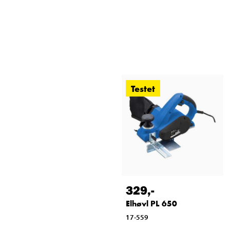
Testet
329
,-
Elhøvl PL 650
17-559