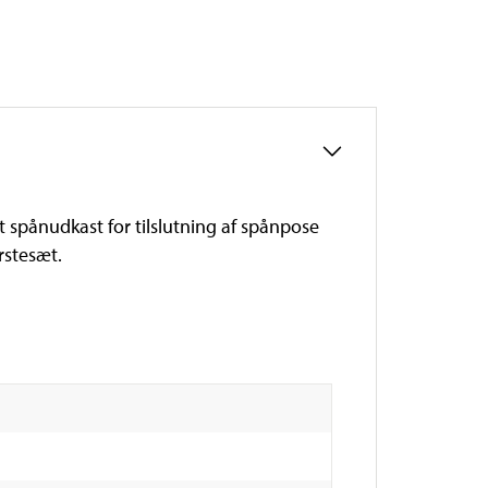
 spånudkast for tilslutning af spånpose
rstesæt.