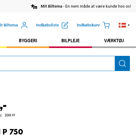
Mit Biltema
- En nem måde at være kunde hos os!
it Biltema
Indkøbsliste
Indkøbskurv
BYGGERI
BILPLEJE
VÆRKTØJ
,-
s
:
399
20
l P 750