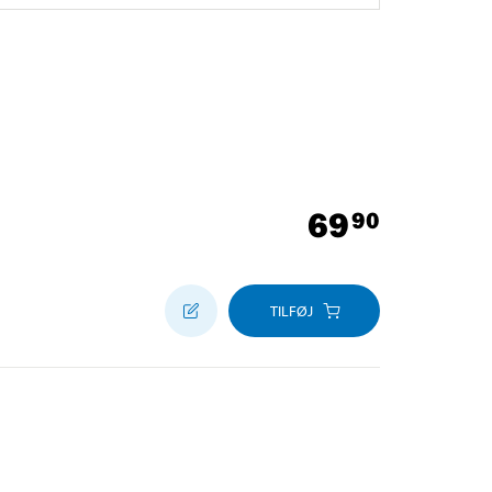
69
90
TILFØJ