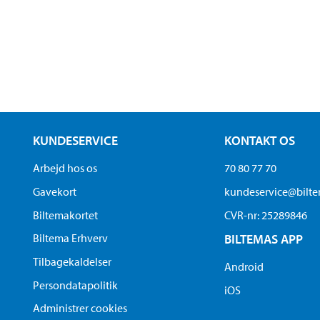
KUNDESERVICE
KONTAKT OS
Arbejd hos os
70 80 77 70
Gavekort
kundeservice@bilt
Biltemakortet
CVR-nr: 25289846
Biltema Erhverv
BILTEMAS APP
Tilbagekaldelser
Android
Persondatapolitik
iOS
Administrer cookies