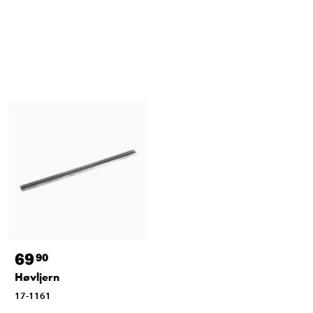
69
90
Høvljern
17-1161