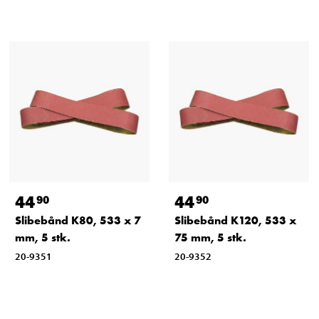
44
44
90
90
Slibebånd K80, 533 x 7
Slibebånd K120, 533 x
mm, 5 stk.
75 mm, 5 stk.
20-9351
20-9352