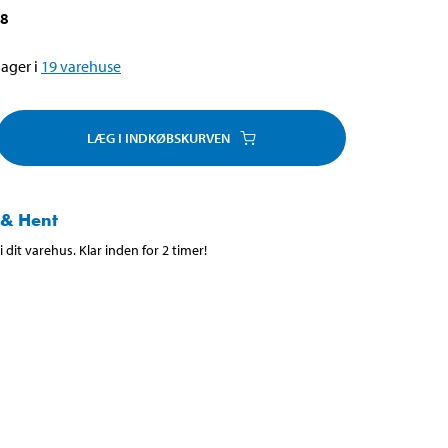
88
ager i
19
varehuse
LÆG I INDKØBSKURVEN
 & Hent
 dit varehus. Klar inden for 2 timer!