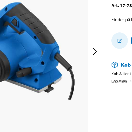
Art
.
17-7
Findes på l
Køb
Køb & Hent i
LÆS MERE