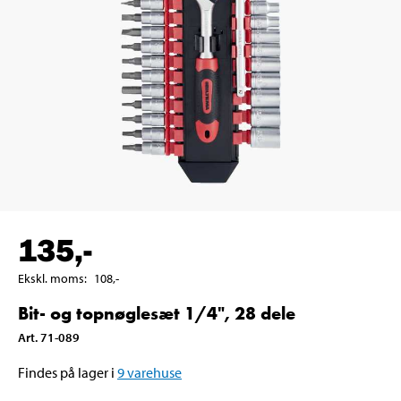
135
,-
Ekskl. moms
:
108
,-
Bit- og topnøglesæt 1/4", 28 dele
Art
.
71-089
Findes på lager i
9
varehuse