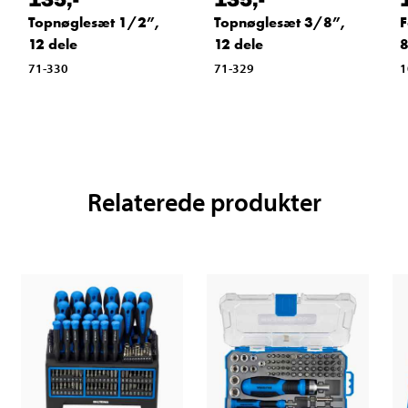
Topnøglesæt 1/2”,
Topnøglesæt 3/8”,
F
12 dele
12 dele
71-330
71-329
1
Relaterede produkter