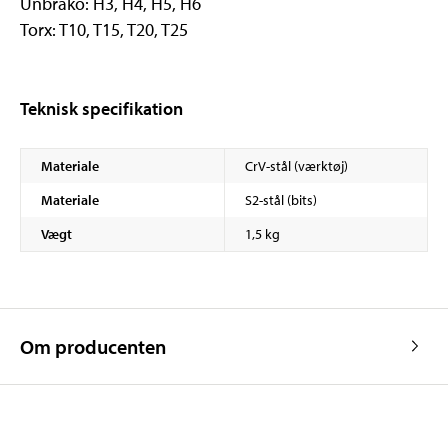
Unbrako: H3, H4, H5, H6
Torx: T10, T15, T20, T25
Teknisk specifikation
Materiale
CrV-stål (værktøj)
Materiale
S2-stål (bits)
Vægt
1,5 kg
Om producenten