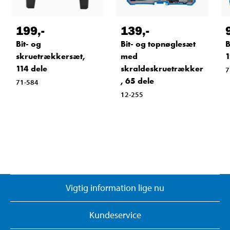
199
,-
139
,-
Bit- og
Bit- og topnøglesæt
B
skruetrækkersæt,
med
1
114 dele
skraldeskruetrækker
7
, 65 dele
71-584
12-255
Vigtig information lige nu
Kundeservice