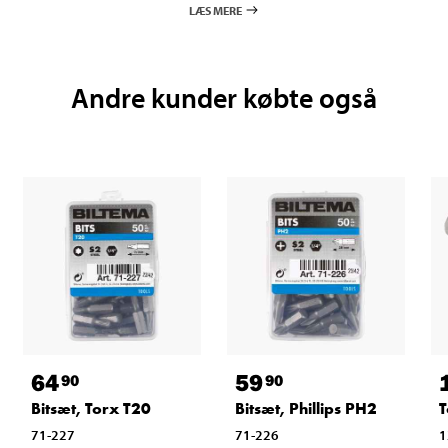
LÆS MERE
Andre kunder købte også
64
59
90
90
Bitsæt, Torx T20
Bitsæt, Phillips PH2
T
71-227
71-226
1