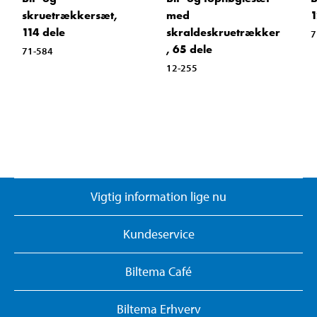
skruetrækkersæt,
med
1
114 dele
skraldeskruetrækker
7
, 65 dele
71-584
12-255
Vigtig information lige nu
Kundeservice
Biltema Café
Biltema Erhverv