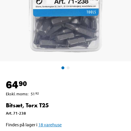
64
90
Ekskl. moms
:
51
92
Bitsæt, Torx T25
Art
.
71-238
Findes på lager i
18
varehuse