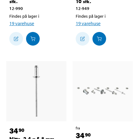
stk.
10 stk.
12-990
12-949
Findes på lager i
Findes på lager i
19
varehuse
19
varehuse
fra
34
90
34
90
Nitte, 2,4 x 5,8 mm,