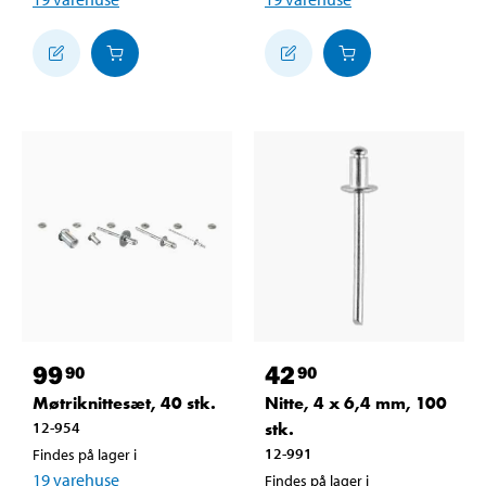
99
42
90
90
Møtriknittesæt, 40 stk.
Nitte, 4 x 6,4 mm, 100
12-954
stk.
12-991
Findes på lager i
19
varehuse
Findes på lager i