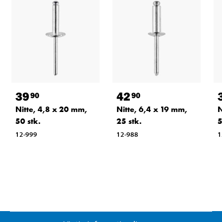
39
42
90
90
Nitte, 4,8 x 20 mm,
Nitte, 6,4 x 19 mm,
N
50 stk.
25 stk.
5
12-999
12-988
1