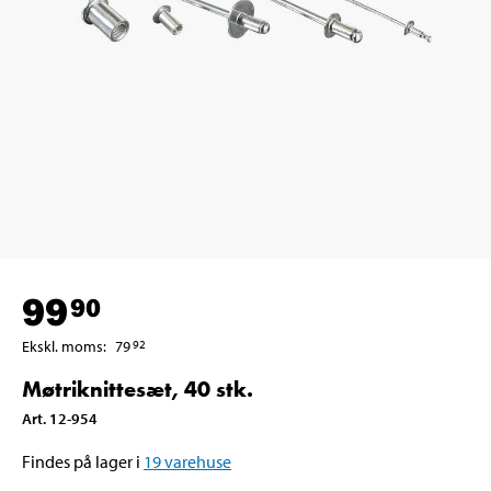
99
90
Ekskl. moms
:
79
92
Møtriknittesæt, 40 stk.
Art
.
12-954
Findes på lager i
19
varehuse