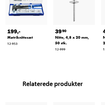
199
,-
39
90
Møtriknittesæt
Nitte, 4,8 x 20 mm,
N
50 stk.
2
12-953
12-999
1
Relaterede produkter