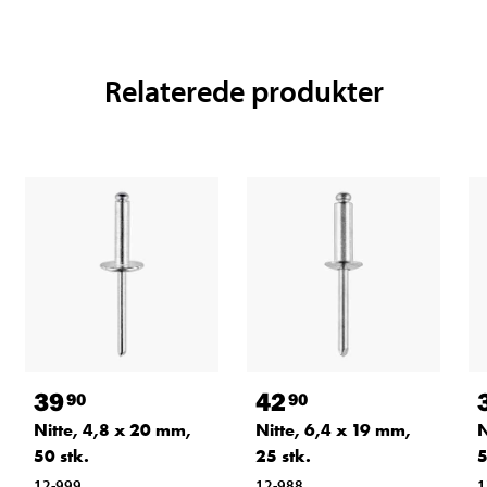
Relaterede produkter
39
42
90
90
Nitte, 4,8 x 20 mm,
Nitte, 6,4 x 19 mm,
N
50 stk.
25 stk.
5
12-999
12-988
1