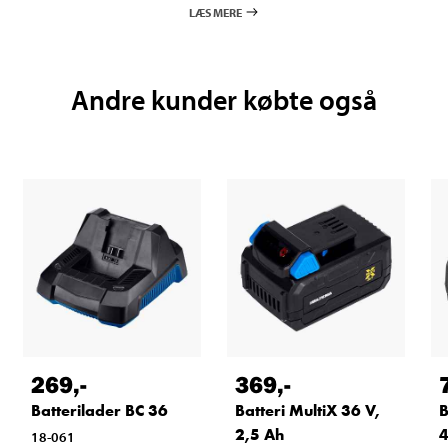
LÆS MERE
Andre kunder købte også
269
,-
369
,-
Batterilader BC 36
Batteri MultiX 36 V,
B
2,5 Ah
4
18-061