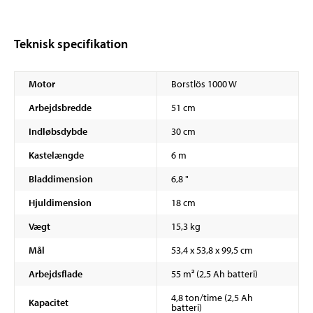
Teknisk specifikation
Motor
Borstlös 1000 W
Arbejdsbredde
51 cm
Indløbsdybde
30 cm
Kastelængde
6 m
Bladdimension
6,8 "
Hjuldimension
18 cm
Vægt
15,3 kg
Mål
53,4 x 53,8 x 99,5 cm
Arbejdsflade
55 m² (2,5 Ah batteri)
4,8 ton/time (2,5 Ah
Kapacitet
batteri)