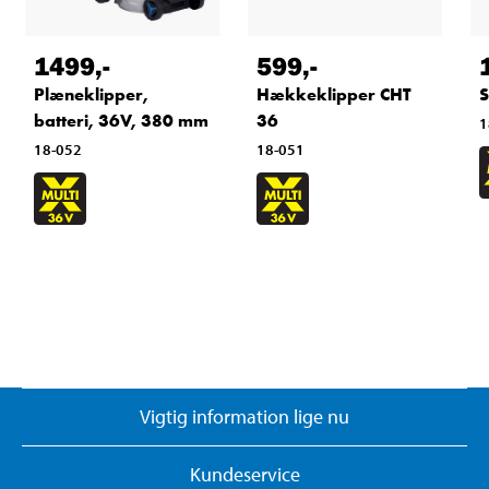
1499
,-
599
,-
Plæneklipper,
Hækkeklipper CHT
S
batteri, 36V, 380 mm
36
1
18-052
18-051
Vigtig information lige nu
Kundeservice