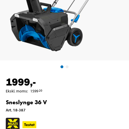
1999
,-
Ekskl. moms
:
1599
20
Sneslynge 36 V
Art
.
18-387