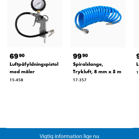
69
99
90
90
Luftpåfyldningspistol
Spiralslange,
L
med måler
Trykluft, 8 mm x 5 m
1
15-458
17-357
Vigtig information lige nu