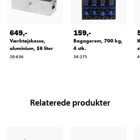
649
,-
159
,-
Værktøjskasse,
Bagagerem, 700 kg,
K
aluminium, 58 liter
4 stk.
s
20-636
34-275
4
Relaterede produkter