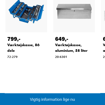
799
,-
649
,-
Værktøjskasse, 86
Værktøjskasse,
V
dele
aluminium, 58 liter
a
72-279
20-6301
2
Vigtig information lige nu