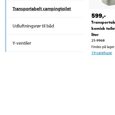
Transportabelt campingtoilet
599
,-
Transportab
Udluftningsrør til båd
kemisk toile
liter
25-9968
Y-ventiler
Findes på lager 
19
varehuse