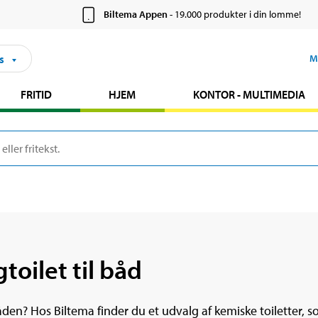
Biltema Appen
- 19.000 produkter i din lomme!
s
M
FRITID
HJEM
KONTOR - MULTIMEDIA
oilet til båd
åden? Hos Biltema finder du et udvalg af kemiske toiletter, 