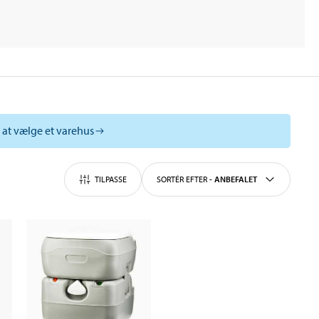
l at vælge et varehus
TILPASSE
SORTÉR EFTER
-
ANBEFALET