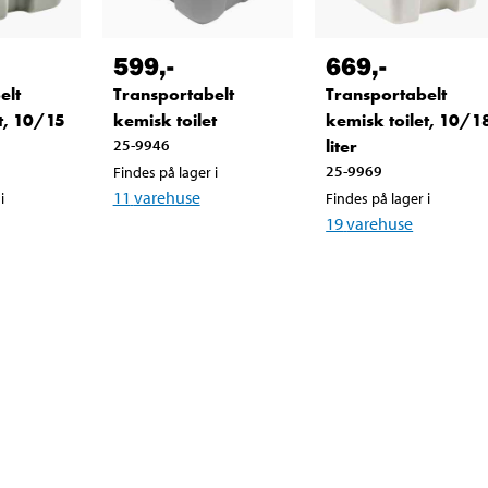
599
,-
669
,-
elt
Transportabelt
Transportabelt
t, 10/15
kemisk toilet
kemisk toilet, 10/1
25-9946
liter
25-9969
Findes på lager i
11
varehuse
i
Findes på lager i
19
varehuse