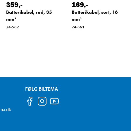
359
,-
169
,-
Batterikabel, rød, 35
Batterikabel, sort, 16
mm²
mm²
24-562
24-561
FØLG BILTEMA
ema.dk