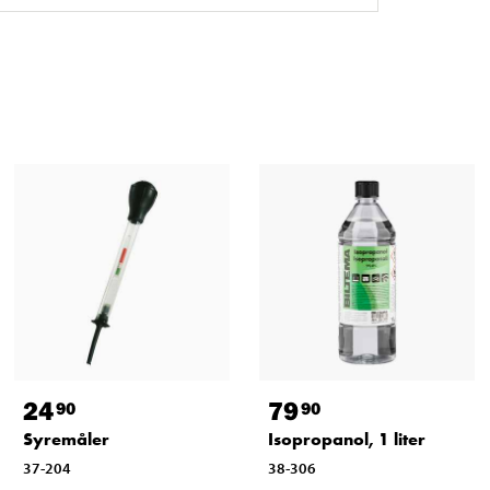
24
79
90
90
Syremåler
Isopropanol, 1 liter
37-204
38-306