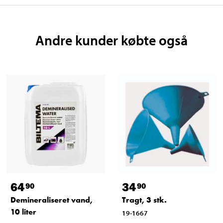
Andre kunder købte også
64
34
90
90
Demineraliseret vand,
Tragt, 3 stk.
10 liter
19-1667