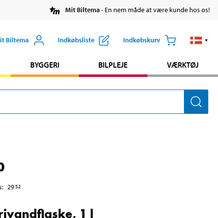
Mit Biltema
- En nem måde at være kunde hos os!
it Biltema
Indkøbsliste
Indkøbskurv
BYGGERI
BILPLEJE
VÆRKTØJ
0
s
:
29
52
rivandflaske, 1 l