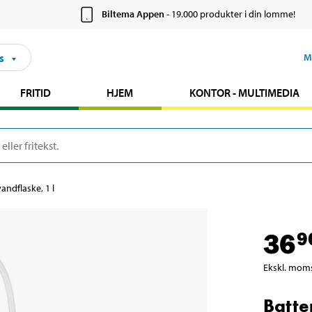
Biltema Appen
- 19.000 produkter i din lomme!
s
M
FRITID
HJEM
KONTOR - MULTIMEDIA
andflaske, 1 l
36
9
Ekskl. mom
Batte