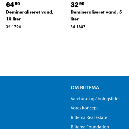
64
32
90
90
Demineraliseret vand,
Demineraliseret vand, 5
10 liter
liter
36-1796
36-1807
OM BILTEMA
Varehuse og åbningstider
Vores koncept
Biltema Real Estate
Biltema Foundation