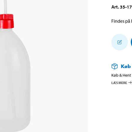
Art
.
35-1
Findes på l
Køb
Køb & Hent i
LÆS MERE