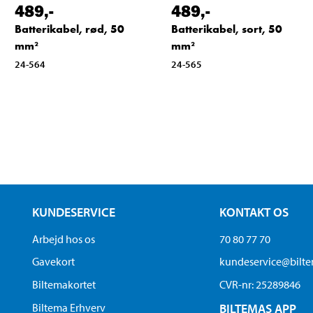
489
,-
489
,-
Batterikabel, rød, 50
Batterikabel, sort, 50
mm²
mm²
24-564
24-565
KUNDESERVICE
KONTAKT OS
Arbejd hos os
70 80 77 70
Gavekort
kundeservice@bilt
Biltemakortet
CVR-nr: 25289846
Biltema Erhverv
BILTEMAS APP