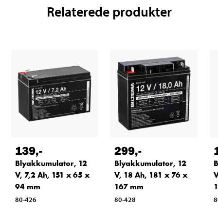
Relaterede produkter
139
,-
299
,-
Blyakkumulator, 12
Blyakkumulator, 12
B
V, 7,2 Ah, 151 x 65 x
V, 18 Ah, 181 x 76 x
V
94 mm
167 mm
80-426
80-428
8