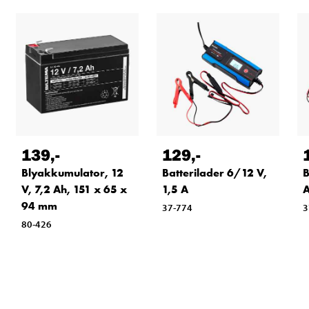
139
,-
129
,-
Blyakkumulator, 12
Batterilader 6/12 V,
B
V, 7,2 Ah, 151 x 65 x
1,5 A
A
94 mm
37-774
3
80-426