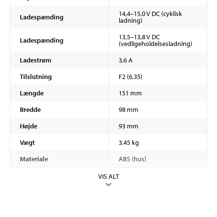
14,4–15,0 V DC (cyklisk
Ladespænding
ladning)
13,5–13,8 V DC
Ladespænding
(vedligeholdelsesladning)
Ladestrøm
3,6 A
Tilslutning
F2 (6,35)
Længde
151 mm
Bredde
98 mm
Højde
93 mm
Vægt
3,45 kg
Materiale
ABS (hus)
VIS ALT