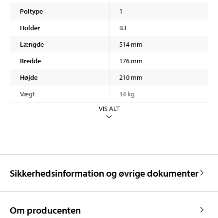
Poltype
1
Holder
B3
Længde
514 mm
Bredde
176 mm
Højde
210 mm
Vægt
34 kg
VIS ALT
Sikkerhedsinformation og øvrige dokumenter
Om producenten