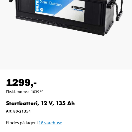
1299
,-
Ekskl. moms
:
1039
20
Startbatteri, 12 V, 135 Ah
Art
.
80-21354
Findes på lager i
18
varehuse