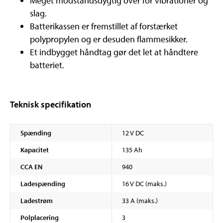
Meget modstandsdygtig over for vibrationer og
slag.
Batterikassen er fremstillet af forstærket
polypropylen og er desuden flammesikker.
Et indbygget håndtag gør det let at håndtere
batteriet.
Teknisk specifikation
Spænding
12 V DC
Kapacitet
135 Ah
CCA EN
940
Ladespænding
16 V DC (maks.)
Ladestrøm
33 A (maks.)
Polplacering
3