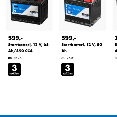
599
,-
599
,-
Startbatteri, 12 V, 65
Startbatteri, 12 V, 50
S
Ah/590 CCA
Ah
80-2626
80-2501
8