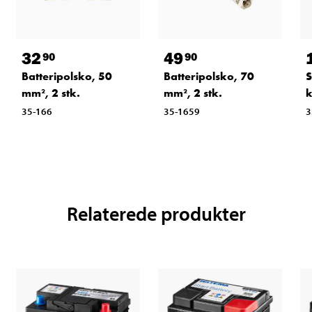
32
49
90
90
Batteripolsko, 50
Batteripolsko, 70
S
mm², 2 stk.
mm², 2 stk.
k
35-166
35-1659
3
Relaterede produkter