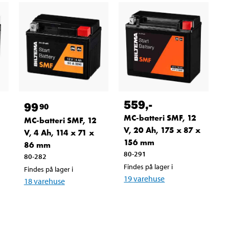
559
,-
99
90
MC-batteri SMF, 12
MC-batteri SMF, 12
V, 20 Ah, 175 x 87 x
V, 4 Ah, 114 x 71 x
156 mm
86 mm
80-291
80-282
Findes på lager i
Findes på lager i
19
varehuse
18
varehuse