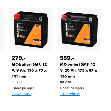
279
,-
559
,-
MC-batteri SMF, 12
MC-batteri SMF, 12
x
V, 9 Ah, 136 x 75 x
V, 20 Ah, 175 x 87 x
141 mm
156 mm
80-285
80-290
Findes på lager i
Findes på lager i
18
varehuse
19
varehuse