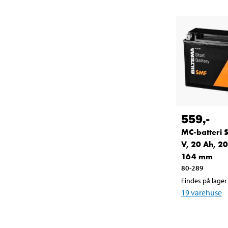
559
,-
MC-batteri 
V, 20 Ah, 2
164 mm
80-289
Findes på lager 
19
varehuse