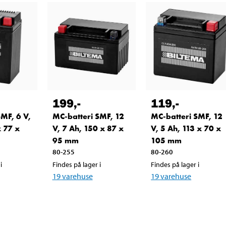
199
,-
119
,-
MF, 6 V,
MC-batteri SMF, 12
MC-batteri SMF, 12
x 77 x
V, 7 Ah, 150 x 87 x
V, 5 Ah, 113 x 70 x
95 mm
105 mm
80-255
80-260
i
Findes på lager i
Findes på lager i
19
varehuse
19
varehuse