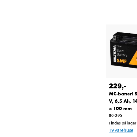
229
,-
MC-batteri 
V, 6,5 Ah, 1
x 100 mm
80-295
Findes på lager 
19
varehuse