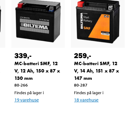
339
,-
259
,-
MC-batteri SMF, 12
MC-batteri SMF, 12
x
V, 12 Ah, 150 x 87 x
V, 14 Ah, 151 x 87 x
130 mm
147 mm
80-266
80-287
Findes på lager i
Findes på lager i
19
varehuse
18
varehuse