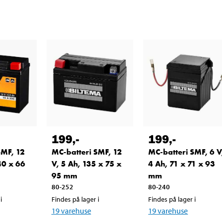
199
,-
199
,-
SMF, 12
MC-batteri SMF, 12
MC-batteri SMF, 6 V
40 x 66
V, 5 Ah, 135 x 75 x
4 Ah, 71 x 71 x 93
95 mm
mm
80-252
80-240
i
Findes på lager i
Findes på lager i
19
varehuse
19
varehuse