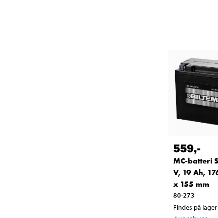
559
,-
MC-batteri 
V, 19 Ah, 17
x 155 mm
80-273
Findes på lager 