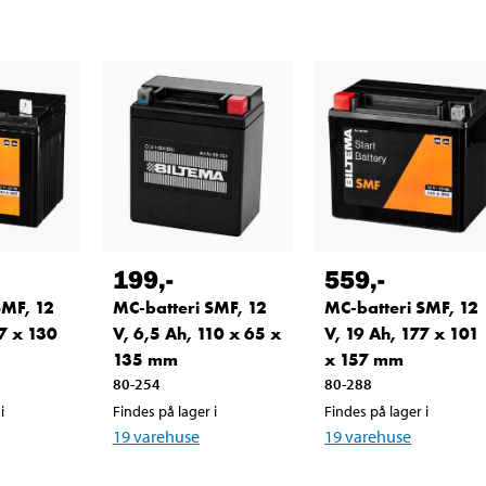
199
,-
559
,-
SMF, 12
MC-batteri SMF, 12
MC-batteri SMF, 12
7 x 130
V, 6,5 Ah, 110 x 65 x
V, 19 Ah, 177 x 101
135 mm
x 157 mm
80-254
80-288
i
Findes på lager i
Findes på lager i
19
varehuse
19
varehuse