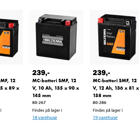
239
,-
239
,-
SMF, 12
MC-batteri SMF, 12
MC-batteri SMF, 12
05 x 89 x
V, 10 Ah, 135 x 90 x
V, 12 Ah, 136 x 81 
145 mm
158 mm
80-267
80-286
i
Findes på lager i
Findes på lager i
18
varehuse
19
varehuse