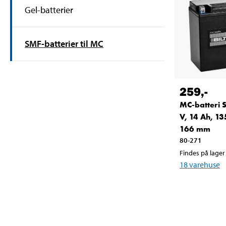
Gel-batterier
SMF-batterier til MC
259
,-
MC-batteri 
V, 14 Ah, 13
166 mm
80-271
Findes på lager 
18
varehuse