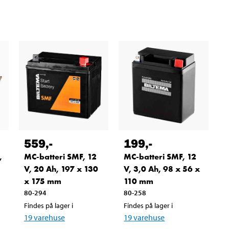
559
,-
199
,-
,
MC-batteri SMF, 12
MC-batteri SMF, 12
V, 20 Ah, 197 x 130
V, 3,0 Ah, 98 x 56 x
x 175 mm
110 mm
80-294
80-258
Findes på lager i
Findes på lager i
19
varehuse
19
varehuse