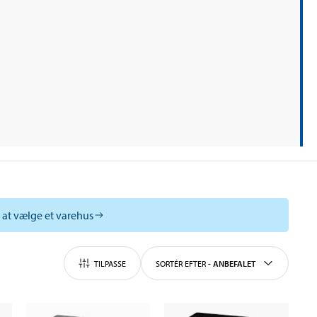
l at vælge et varehus
TILPASSE
SORTÉR EFTER
-
ANBEFALET