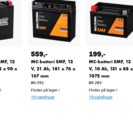
559
,-
199
,-
SMF, 12
MC-batteri SMF, 12
MC-batteri SMF, 12
5 x 90 x
V, 21 Ah, 181 x 76 x
V, 10 Ah, 151 x 88 
167 mm
1075 mm
80-292
80-283
i
Findes på lager i
Findes på lager i
19
varehuse
19
varehuse