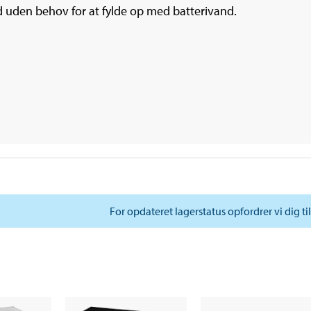
d uden behov for at fylde op med batterivand.
For opdateret lagerstatus opfordrer vi dig ti