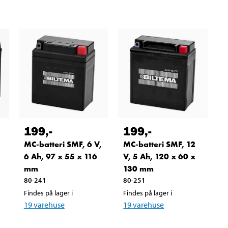
199
,-
199
,-
MC-batteri SMF, 6 V,
MC-batteri SMF, 12
6 Ah, 97 x 55 x 116
V, 5 Ah, 120 x 60 x
mm
130 mm
80-241
80-251
Findes på lager i
Findes på lager i
19
varehuse
19
varehuse