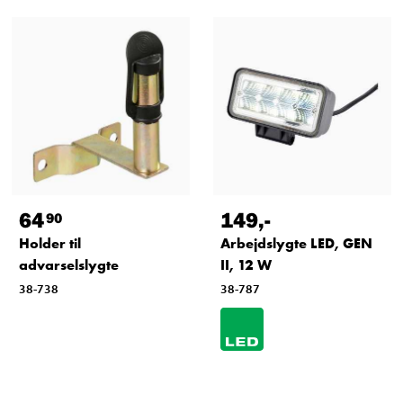
64
149
,-
90
Holder til
Arbejdslygte LED, GEN
advarselslygte
II, 12 W
38-738
38-787