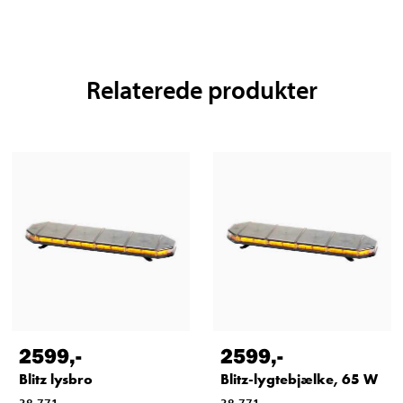
Relaterede produkter
2599
,-
2599
,-
Blitz lysbro
Blitz-lygtebjælke, 65 W
38-771
38-771