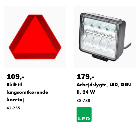
109
,-
179
,-
Skilt til
Arbejdslygte, LED, GEN
langsomtkørende
II, 24 W
køretøj
38-788
42-255