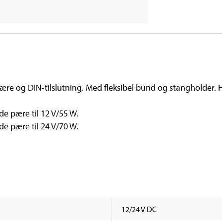
e og DIN-tilslutning. Med fleksibel bund og stangholder. Ha
de pære til 12 V/55 W.
nde pære til 24 V/70 W.
12/24 V DC