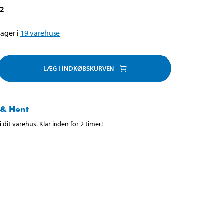
32
ager i
19
varehuse
LÆG I INDKØBSKURVEN
 & Hent
 dit varehus. Klar inden for 2 timer!