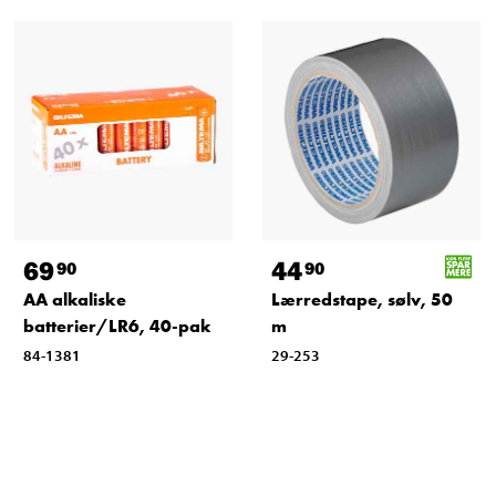
69
44
90
90
AA alkaliske
Lærredstape, sølv, 50
batterier/LR6, 40-pak
m
84-1381
29-253