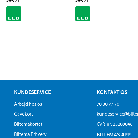
KUNDESERVICE
KONTAKT OS
Arbejd hos os
70 80 77 70
Gavekort
kundeservice@bilt
Biltemakortet
CVR-nr: 25289846
Biltema Erhverv
BILTEMAS APP