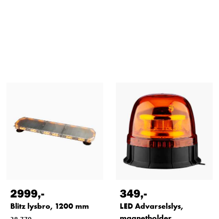
2999
,-
349
,-
Blitz lysbro, 1200 mm
LED Advarselslys,
magnetholder
38-779