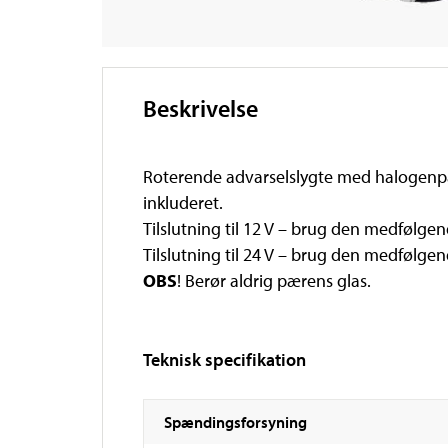
Beskrivelse
Roterende advarselslygte med halogenpær
inkluderet.
Tilslutning til 12 V – brug den medfølgen
Tilslutning til 24 V – brug den medfølge
OBS
! Berør aldrig pærens glas.
Teknisk specifikation
Spændingsforsyning