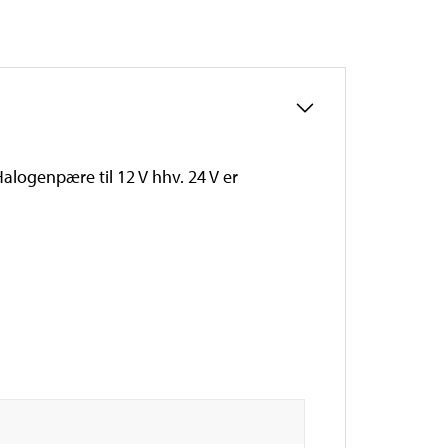
logenpære til 12 V hhv. 24 V er