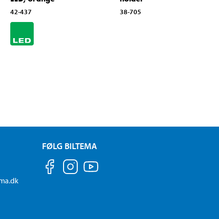
42-437
38-705
FØLG BILTEMA
ema.dk