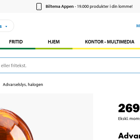
Biltema Appen
- 19.000 produkter i din lomme!
s
M
FRITID
HJEM
KONTOR - MULTIMEDIA
Advarselslys, halogen
269
Ekskl. mom
Advar