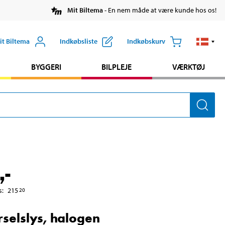
Mit Biltema
- En nem måde at være kunde hos os!
it Biltema
Indkøbsliste
Indkøbskurv
BYGGERI
BILPLEJE
VÆRKTØJ
,-
s
:
215
20
selslys, halogen