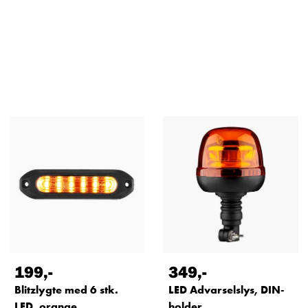
199
,-
349
,-
Blitzlygte med 6 stk.
LED Advarselslys, DIN-
LED, orange
holder