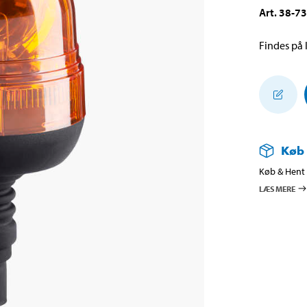
Art
.
38-7
Findes på l
Køb
Køb & Hent i
LÆS MERE