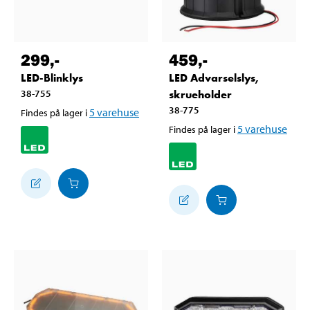
299
,-
459
,-
LED-Blinklys
LED Advarselslys,
38-755
skrueholder
38-775
5
varehuse
Findes på lager i
5
varehuse
Findes på lager i