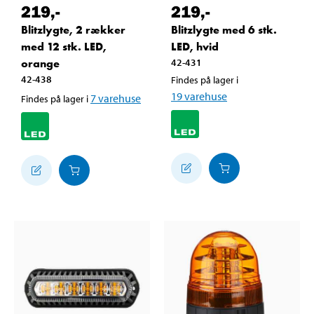
219
,-
219
,-
Blitzlygte, 2 rækker
Blitzlygte med 6 stk.
med 12 stk. LED,
LED, hvid
orange
42-431
42-438
Findes på lager i
19
varehuse
7
varehuse
Findes på lager i