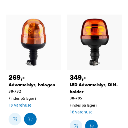
269
,-
349
,-
Advarselslys, halogen
LED Advarselslys, DIN-
38-732
holder
38-705
Findes på lager i
19
varehuse
Findes på lager i
18
varehuse