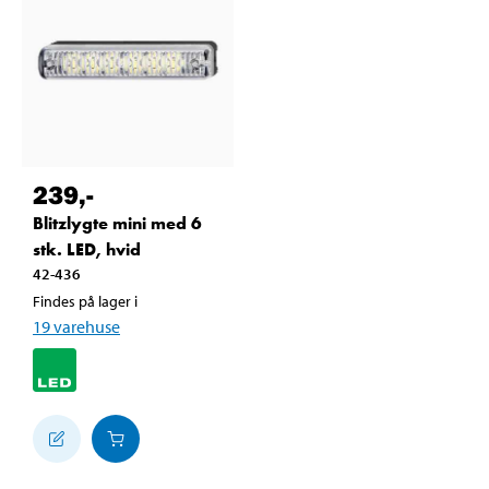
239
,-
Blitzlygte mini med 6
stk. LED, hvid
42-436
Findes på lager i
19
varehuse