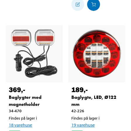
369
,-
189
,-
Baglygter med
Baglygte, LED, Ø122
magnetholder
mm
34-470
42-226
Findes på lager i
Findes på lager i
18
varehuse
19
varehuse