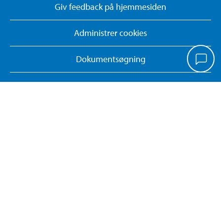
Giv feedback på hjemmesiden
Administrer cookies
Dokumentsøgning
Kontrolrapporter
Returner eller annuller onlinekøb
KONTAKT OS
Tlf. 70 80 77 70
kundeservice@biltema.dk
CVR-nr: 25289846