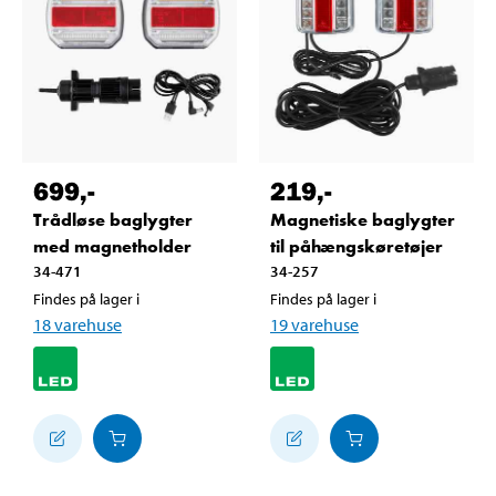
699
,-
219
,-
Trådløse baglygter
Magnetiske baglygter
med magnetholder
til påhængskøretøjer
34-471
34-257
Findes på lager i
Findes på lager i
18
varehuse
19
varehuse