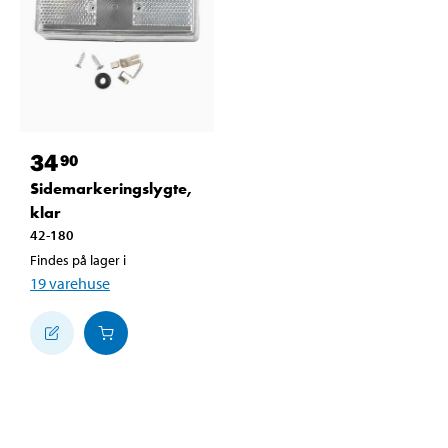
34
90
Sidemarkeringslygte,
klar
42-180
Findes på lager i
19
varehuse