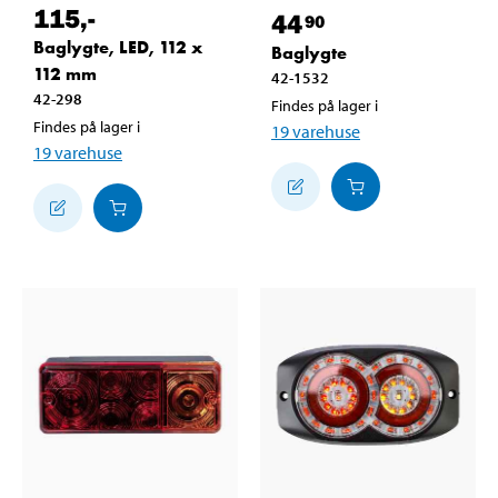
115
,-
44
90
Baglygte, LED, 112 x
Baglygte
112 mm
42-1532
42-298
Findes på lager i
Findes på lager i
19
varehuse
19
varehuse