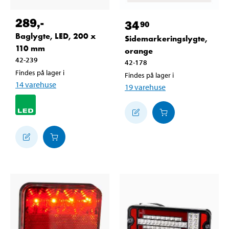
289
,-
34
90
Baglygte, LED, 200 x
Sidemarkeringslygte,
110 mm
orange
42-239
42-178
Findes på lager i
Findes på lager i
14
varehuse
19
varehuse