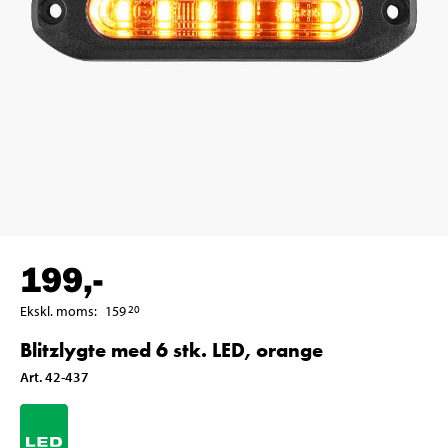
199
,-
Ekskl. moms
:
159
20
Blitzlygte med 6 stk. LED, orange
Art
.
42-437