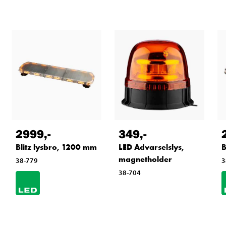
2999
,-
349
,-
Blitz lysbro, 1200 mm
LED Advarselslys,
B
magnetholder
38-779
3
38-704