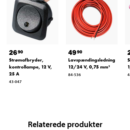
26
49
90
90
Strømafbryder,
Lavspændingsledning
S
kontrollampe, 12 V,
12/24 V, 0,75 mm²
1
25 A
84-536
4
43-047
Relaterede produkter