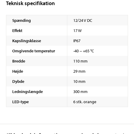
Teknisk specifikation
Spænding
12/24 V DC
Effekt
17 W
Kapslingsklasse
IP67
Omgivende temperatur
-40 − +65 °C
Bredde
110 mm
Højde
29 mm
Dybde
10 mm
Ledningslængde
300 mm
LED-type
6 stk. orange