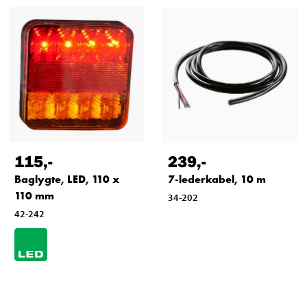
115
,-
239
,-
Baglygte, LED, 110 x
7-lederkabel, 10 m
110 mm
34-202
42-242