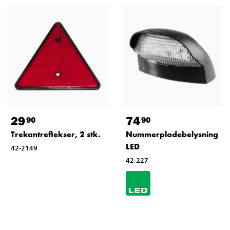
29
74
90
90
Trekantreflekser, 2 stk.
Nummerpladebelysning
LED
42-2149
42-227