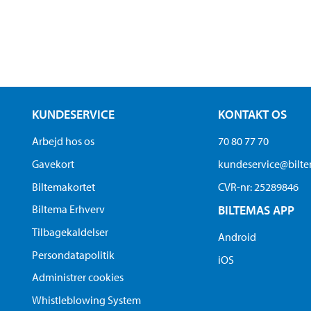
KUNDESERVICE
KONTAKT OS
Arbejd hos os
70 80 77 70
Gavekort
kundeservice@bilt
Biltemakortet
CVR-nr: 25289846
Biltema Erhverv
BILTEMAS APP
Tilbagekaldelser
Android
Persondatapolitik
iOS
Administrer cookies
Whistleblowing System