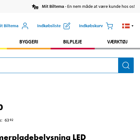
Mit Biltema
- En nem måde at være kunde hos os!
it Biltema
Indkøbsliste
Indkøbskurv
BYGGERI
BILPLEJE
VÆRKTØJ
0
s
:
63
92
erpladebelysning LED