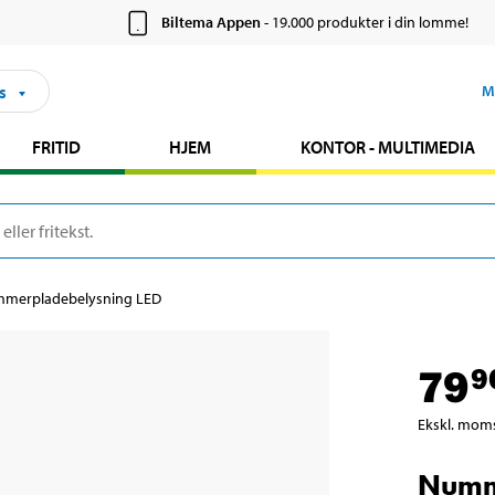
Biltema Appen
- 19.000 produkter i din lomme!
s
M
FRITID
HJEM
KONTOR - MULTIMEDIA
merpladebelysning LED
79
9
Ekskl. mom
Numm