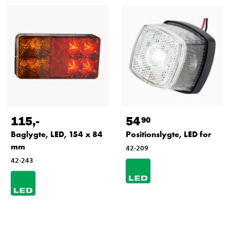
115
,-
54
90
Baglygte, LED, 154 x 84
Positionslygte, LED for
mm
42-209
42-243