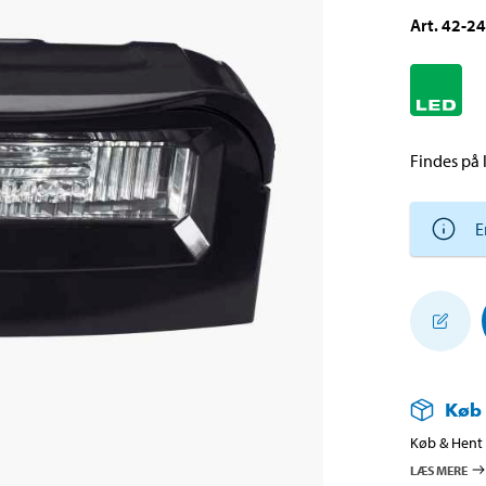
Art
.
42-2
Findes på l
E
Køb
Køb & Hent i
LÆS MERE