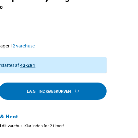
40
ager i
2
varehuse
rstattes af
42-291
LÆG I INDKØBSKURVEN
 & Hent
 dit varehus. Klar inden for 2 timer!