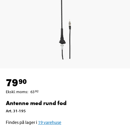
79
90
Ekskl. moms
:
63
92
Antenne med rund fod
Art
.
31-195
Findes på lager i
19
varehuse