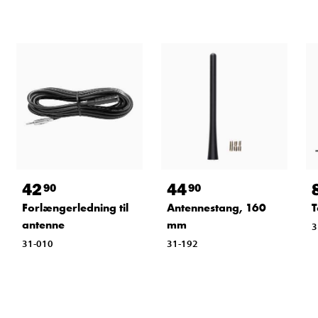
42
44
90
90
Forlængerledning til
Antennestang, 160
T
antenne
mm
3
31-010
31-192