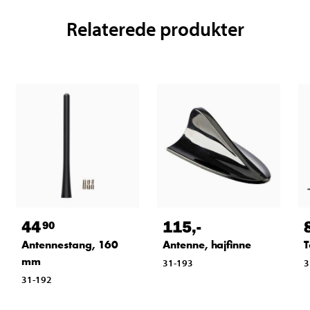
Relaterede produkter
44
115
,-
90
Antennestang, 160
Antenne, hajfinne
T
mm
31-193
3
31-192