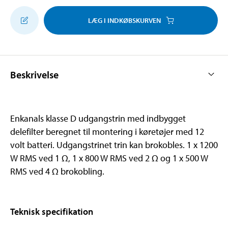
LÆG I INDKØBSKURVEN
Beskrivelse
Enkanals klasse D udgangstrin med indbygget
delefilter beregnet til montering i køretøjer med 12
volt batteri. Udgangstrinet trin kan brokobles. 1 x 1200
W RMS ved 1 Ω, 1 x 800 W RMS ved 2 Ω og 1 x 500 W
RMS ved 4 Ω brokobling.
Teknisk specifikation