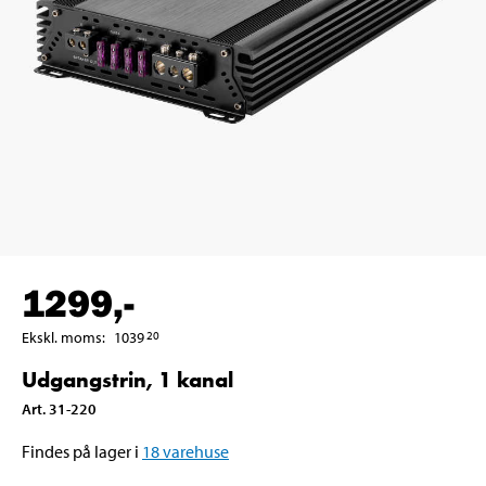
1299
,-
Ekskl. moms
:
1039
20
Udgangstrin, 1 kanal
Art
.
31-220
Findes på lager i
18
varehuse