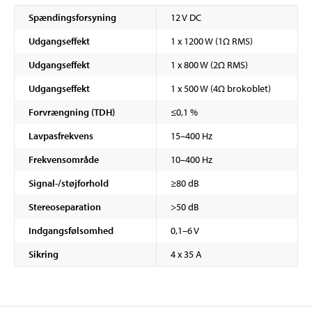
Spændingsforsyning
12 V DC
Udgangseffekt
1 x 1200 W (1Ω RMS)
Udgangseffekt
1 x 800 W (2Ω RMS)
Udgangseffekt
1 x 500 W (4Ω brokoblet)
Forvrængning (TDH)
≤0,1 %
Lavpasfrekvens
15–400 Hz
Frekvensområde
10–400 Hz
Signal-/støjforhold
≥80 dB
Stereoseparation
>50 dB
Indgangsfølsomhed
0,1–6 V
Sikring
4 x 35 A