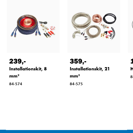
239
,-
359
,-
Installationskit, 8
Installationskit, 21
H
mm²
mm²
8
84-574
84-575