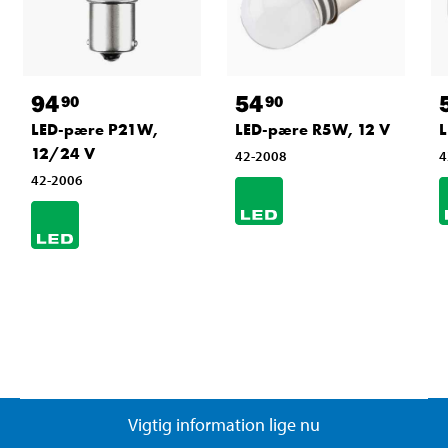
94
54
90
90
LED-pære P21W,
LED-pære R5W, 12 V
L
12/24 V
42-2008
4
42-2006
Vigtig information lige nu