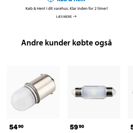
Køb & Hent i dit varehus. Klar inden for 2 timer!
LÆS MERE
Andre kunder købte også
54
59
90
90