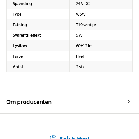
Spænding
24 V DC
Type
W5W
Fatning
T10 wedge
Svarer til effekt
5 W
Lysflow
60±12 lm
Farve
Hvid
Antal
2 stk.
Om producenten
Køb & Hent