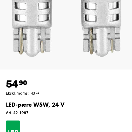
54
90
Ekskl. moms
:
43
92
LED-pære W5W, 24 V
Art
.
42-1987