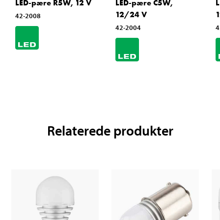
LED-pære R5W, 12 V
LED-pære C5W,
L
12/24 V
1
42-2008
42-2004
4
Relaterede produkter