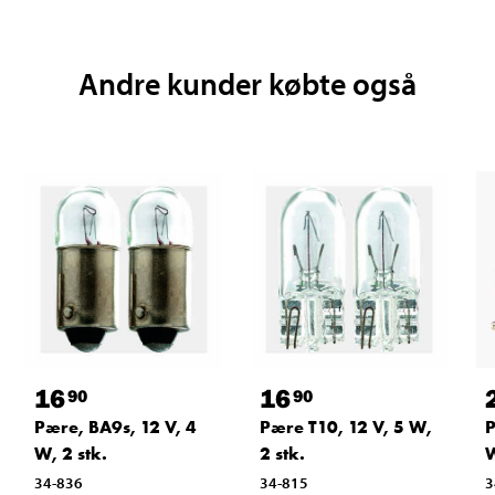
Andre kunder købte også
16
16
90
90
Pære, BA9s, 12 V, 4
Pære T10, 12 V, 5 W,
P
W, 2 stk.
2 stk.
W
34-836
34-815
3