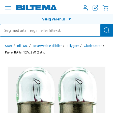
Vælg varehus
Start
Bil - MC
Reservedele til biler
Billygter
Glødepærer
Pære, BA9s, 12 V, 2 W, 2 stk.