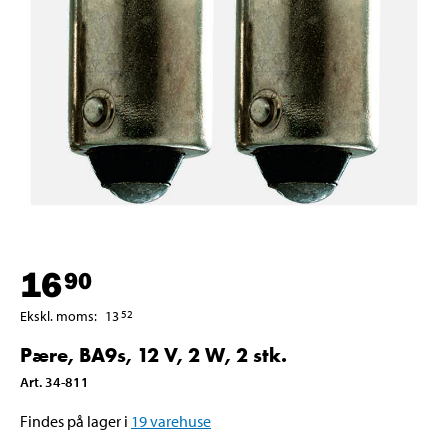
16
90
Ekskl. moms
:
13
52
Pære, BA9s, 12 V, 2 W, 2 stk.
Art
.
34-811
Findes på lager i
19
varehuse