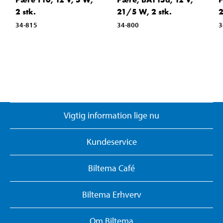
2 stk.
21/5 W, 2 stk.
2
34-815
34-800
3
Vigtig information lige nu
Kundeservice
Biltema Café
Biltema Erhverv
Om Biltema