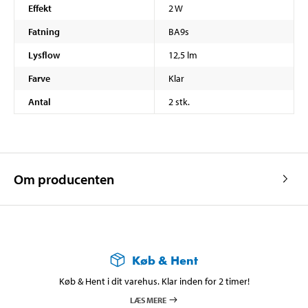
Effekt
2 W
Fatning
BA9s
Lysflow
12,5 lm
Farve
Klar
Antal
2 stk.
Om producenten
Køb & Hent
Køb & Hent i dit varehus. Klar inden for 2 timer!
LÆS MERE