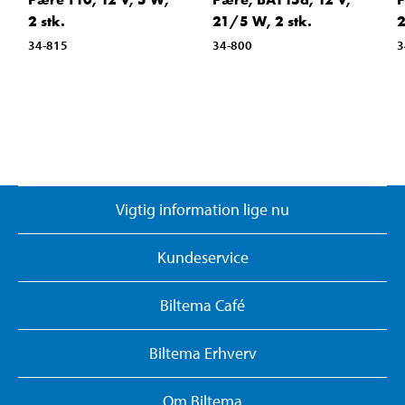
2 stk.
21/5 W, 2 stk.
2
34-815
34-800
3
Vigtig information lige nu
Kundeservice
Biltema Café
Biltema Erhverv
Om Biltema