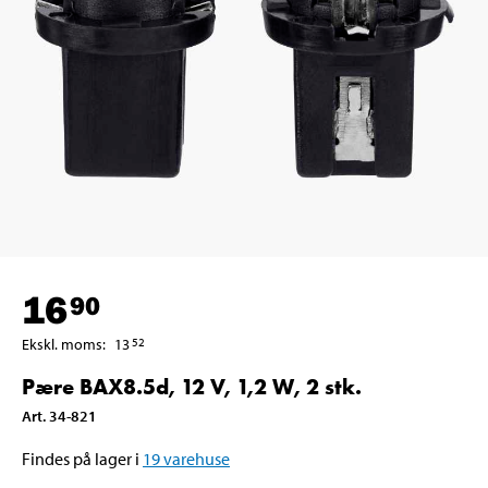
16
90
Ekskl. moms
:
13
52
Pære BAX8.5d, 12 V, 1,2 W, 2 stk.
Art
.
34-821
Findes på lager i
19
varehuse