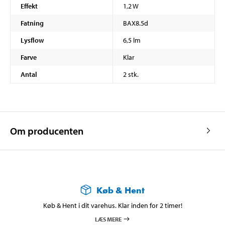
Effekt
1,2 W
Fatning
BAX8.5d
Lysflow
6,5 lm
Farve
Klar
Antal
2 stk.
Om producenten
Køb & Hent
Køb & Hent i dit varehus. Klar inden for 2 timer!
LÆS MERE