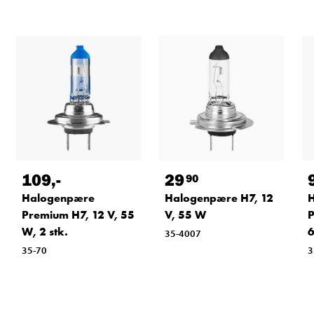
109
,-
29
90
Halogenpære
Halogenpære H7, 12
Premium H7, 12 V, 55
V, 55 W
P
W, 2 stk.
6
35-4007
35-70
3