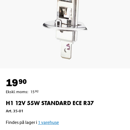
19
90
Ekskl. moms
:
15
92
H1 12V 55W STANDARD ECE R37
Art
.
35-01
Findes på lager i
1
varehuse