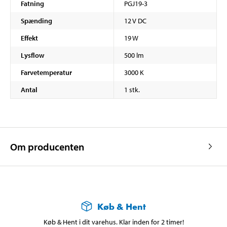
Fatning
PGJ19-3
Spænding
12 V DC
Effekt
19 W
Lysflow
500 lm
Farvetemperatur
3000 K
Antal
1 stk.
Om producenten
Køb & Hent
Køb & Hent i dit varehus. Klar inden for 2 timer!