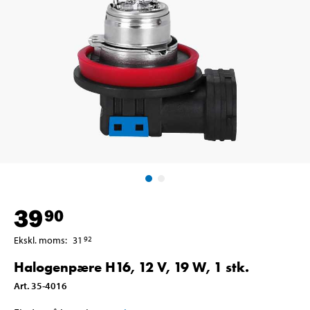
39
90
Ekskl. moms
:
31
92
Halogenpære H16, 12 V, 19 W, 1 stk.
Art
.
35-4016