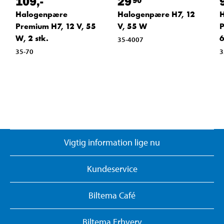
109
,-
29
Halogenpære
Halogenpære H7, 12
Premium H7, 12 V, 55
V, 55 W
P
W, 2 stk.
6
35-4007
35-70
3
Vigtig information lige nu
Kundeservice
Biltema Café
Biltema Erhverv