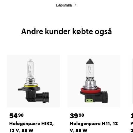
LÆS MERE
Andre kunder købte også
54
39
90
90
Halogenpære HIR2,
Halogenpære H11, 12
P
12 V, 55 W
V, 55 W
2