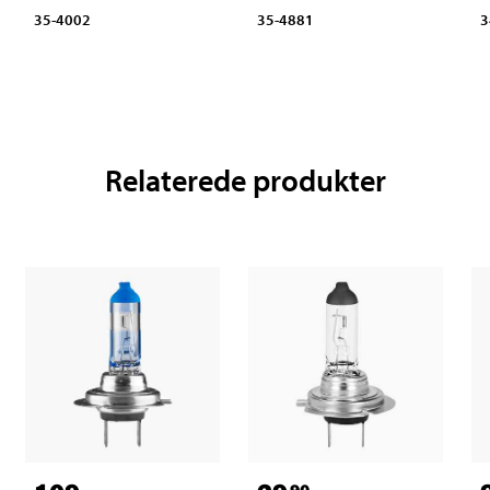
35-4002
35-4881
3
Relaterede produkter
90