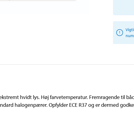
Vigt
numm
kstremt hvidt lys. Høj farvetemperatur. Fremragende til både
ndard halogenpærer. Opfylder ECE R37 og er dermed godkendt 