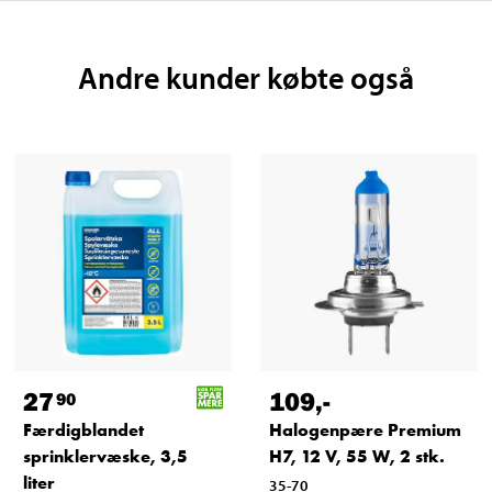
Andre kunder købte også
27
109
,-
90
Færdigblandet
Halogenpære Premium
sprinklervæske, 3,5
H7, 12 V, 55 W, 2 stk.
liter
35-70