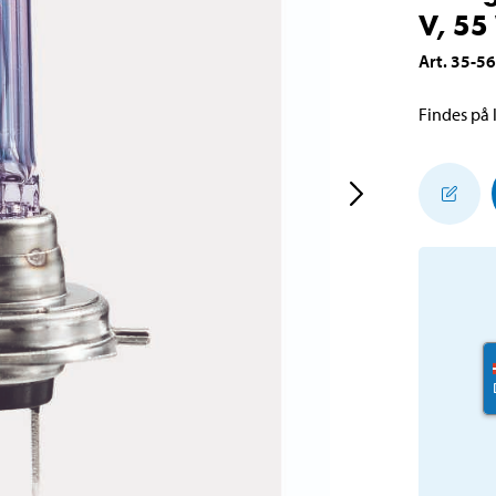
V, 55
Art
.
35-5
Findes på l