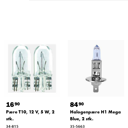
16
84
90
90
Pære T10, 12 V, 5 W, 2
Halogenpære H1 Mega
stk.
Blue, 2 stk.
34-815
35-5663