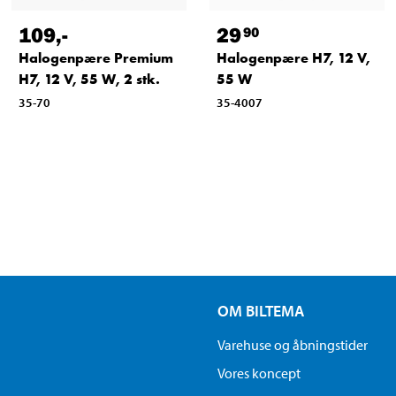
109
,-
29
90
Halogenpære Premium
Halogenpære H7, 12 V,
H7, 12 V, 55 W, 2 stk.
55 W
35-70
35-4007
OM BILTEMA
Varehuse og åbningstider
Vores koncept