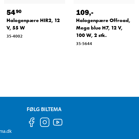
54
109
,-
90
Halogenpære HIR2, 12
Halogenpære Offroad,
V, 55 W
Mega blue H7, 12 V,
100 W, 2 stk.
35-4002
35-5644
FØLG BILTEMA
ema.dk