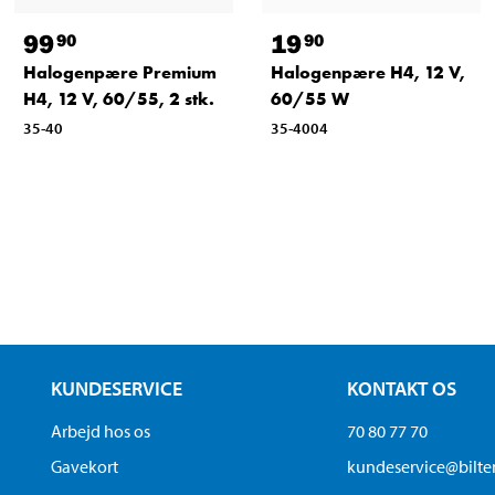
99
19
90
90
Halogenpære Premium
Halogenpære H4, 12 V,
H4, 12 V, 60/55, 2 stk.
60/55 W
35-40
35-4004
KUNDESERVICE
KONTAKT OS
Arbejd hos os
70 80 77 70
Gavekort
kundeservice@bilt