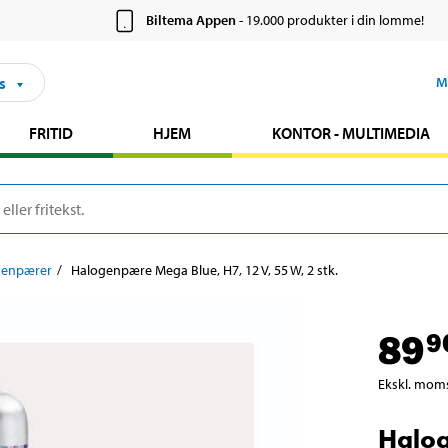
Biltema Appen
- 19.000 produkter i din lomme!
s
M
FRITID
HJEM
KONTOR - MULTIMEDIA
genpærer
Halogenpære Mega Blue, H7, 12 V, 55 W, 2 stk.
89
9
Ekskl. mom
Halog