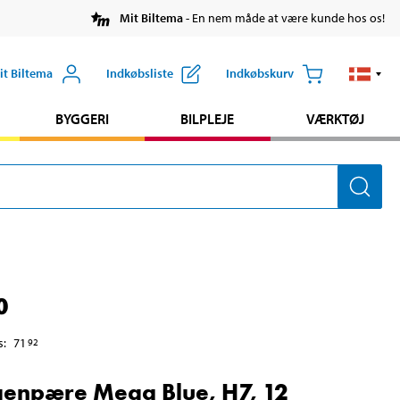
Mit Biltema
- En nem måde at være kunde hos os!
it Biltema
Indkøbsliste
Indkøbskurv
BYGGERI
BILPLEJE
VÆRKTØJ
0
s
:
71
92
enpære Mega Blue, H7, 12