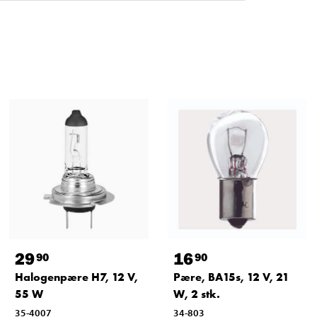
29
16
90
90
Halogenpære H7, 12 V,
Pære, BA15s, 12 V, 21
55 W
W, 2 stk.
35-4007
34-803