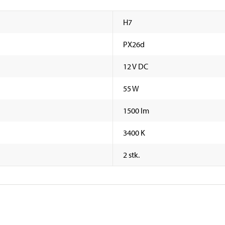
H7
PX26d
12 V DC
55 W
1500 lm
3400 K
2 stk.