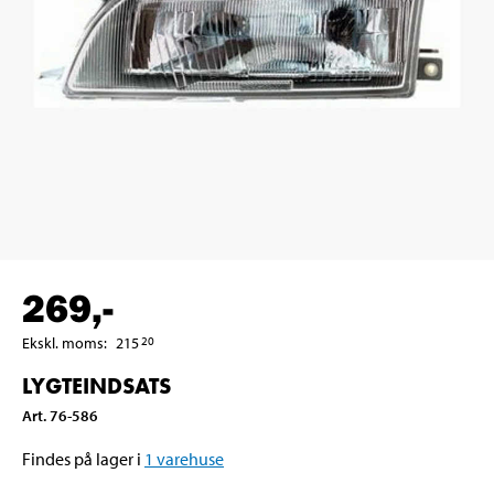
269
,-
Ekskl. moms
:
215
20
LYGTEINDSATS
Art
.
76-586
Findes på lager i
1
varehuse