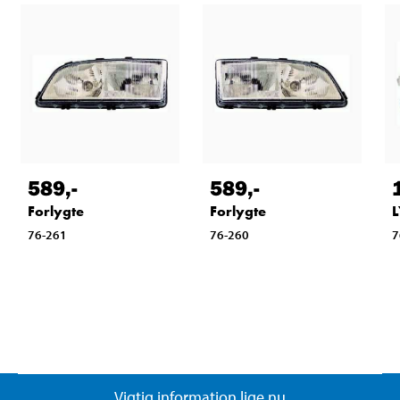
589
,-
589
,-
Forlygte
Forlygte
76-261
76-260
7
Vigtig information lige nu