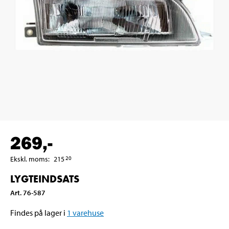
269
,-
Ekskl. moms
:
215
20
LYGTEINDSATS
Art
.
76-587
Findes på lager i
1
varehuse