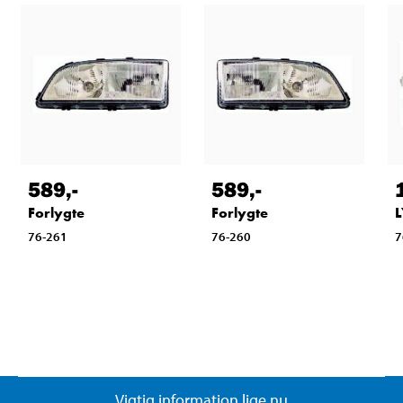
589
,-
589
,-
Forlygte
Forlygte
76-261
76-260
7
Vigtig information lige nu