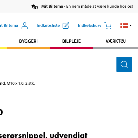
Mit Biltema
- En nem måde at være kunde hos os!
it Biltema
Indkøbsliste
Indkøbskurv
BYGGERI
BILPLEJE
VÆRKTØJ
d, M10 x 1,0, 2 stk.
0
erørsnippel, udvendigt