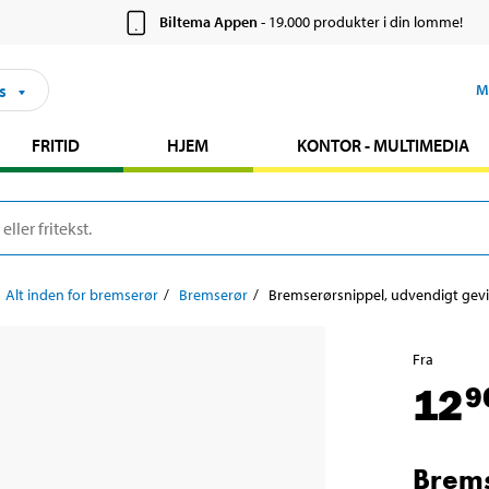
Biltema Appen
- 19.000 produkter i din lomme!
s
M
FRITID
HJEM
KONTOR - MULTIMEDIA
Alt inden for bremserør
Bremserør
Bremserørsnippel, udvendigt gevin
Fra
12
9
Brems