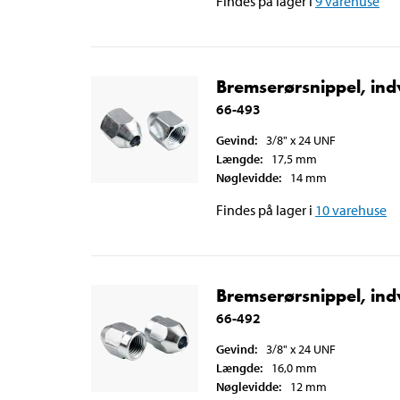
Findes på lager i
9
varehuse
Bremserørsnippel, ind
66-493
Gevind
:
3/8" x 24 UNF
Længde
:
17,5
mm
Nøglevidde
:
14
mm
Findes på lager i
10
varehuse
Bremserørsnippel, ind
66-492
Gevind
:
3/8" x 24 UNF
Længde
:
16,0
mm
Nøglevidde
:
12
mm