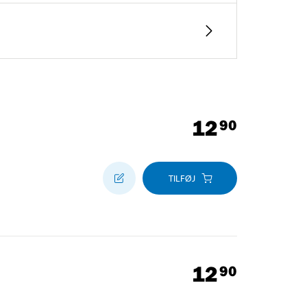
12
90
TILFØJ
12
90