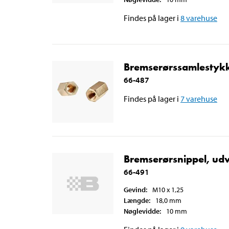
Findes på lager i
8
varehuse
Bremserørssamlestykke
66-487
Findes på lager i
7
varehuse
Bremserørsnippel, udv
66-491
Gevind
:
M10 x 1,25
Længde
:
18,0
mm
Nøglevidde
:
10
mm