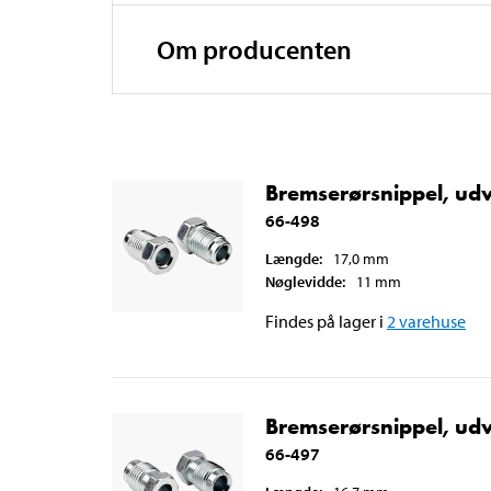
Om producenten
Bremserørsnippel, udv
66-498
Længde
:
17,0
mm
Nøglevidde
:
11
mm
Findes på lager i
2
varehuse
Bremserørsnippel, udv
66-497