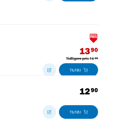
13
90
Tidligere pris
16
90
TILFØJ
12
90
TILFØJ