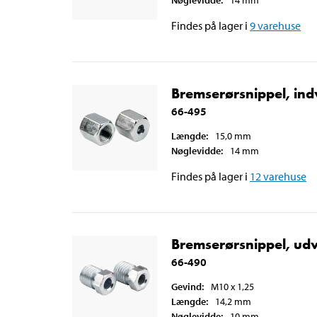
Nøglevidde
:
14
mm
Findes på lager i
9
varehuse
Bremserørsnippel, indv
66-495
Længde
:
15,0
mm
Nøglevidde
:
14
mm
Findes på lager i
12
varehuse
Bremserørsnippel, udv
66-490
Gevind
:
M10 x 1,25
Længde
:
14,2
mm
Nøglevidde
:
10
mm