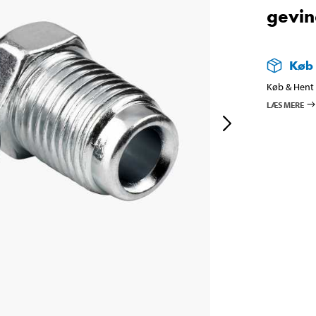
gevin
Køb
Køb & Hent i
LÆS MERE